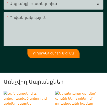
Ապրանքի Կատեգորիա
Բովանդակություն
ՈՒՂԱՐԿԵՔ ՀԱՐՑՈՒՄ ՀԻՄԱ
Առնչվող Ապրանքներ