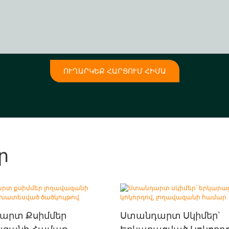
ՈՒՂԱՐԿԵՔ ՀԱՐՑՈՒՄ ՀԻՄԱ
ր
արտ Քսիմմեր
Ստանդարտ Սկիմեր՝