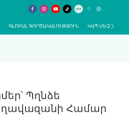
ԳԼՈԲԱԼ ԳՈՐԾԱԿԱԼՈՒԹՅՈՒՆ
ԿԱՊ ՄԵԶ ՀԵՏ
եր՝ Պղնձե
Լողավազանի Համար