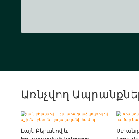
Առնչվող Ապրանքնե
Լայն Բերանով ԵՒ
Ստանդ