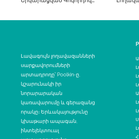
Երկարացված Կոկորդով
Լողավ
Սքիմեր Բետոնե Լողավազանի
Նախատ
Համար
Լավագույն լողավազանների
Ա
սարքավորումների
Լ
արտադրողը՝ Poolkin-ը,
Լ
կշարունակի իր
Լ
նորարարական
Ա
կառավարումը և գերազանց
Լ
Լ
որակը։ Երևակայությունը
Ս
կխաթարի ապագան,
Լ
ինտելեկտուալ
Հ