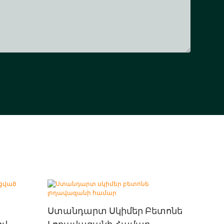
Ստանդարտ Սկիմեր Բետոնե