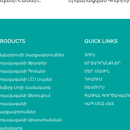
ազանի Համար
Երկարացված Կոկորդո
եսված Ծածկույթով
Լողավազանի Համար
PRODUCTS
QUICK LINKS
կվարիումի Սարքավորումներ
ՏՈՒՆ
ողավազանի Ֆիլտրեր
ԱՐՏԱԴՐԱՆՔՆԵՐ
ողավազանի Պոմպեր
ՄԵՐ ՄԱՍԻՆ
ողավազանի LED Լույսեր
ԴԻՄՈՒՄ
նվերջ Լողի Համակարգ
ՌԵՍՈՒՐՍ
ողավազանի Ջեռուցում
ԳԼՈԲԱԼ ԳՈՐԾԱԿԱԼՈ
ողավազանի
ԿԱՊ ՄԵԶ ՀԵՏ
արքավորումներ
ողավազանի Ախտահանման
ամակարգ