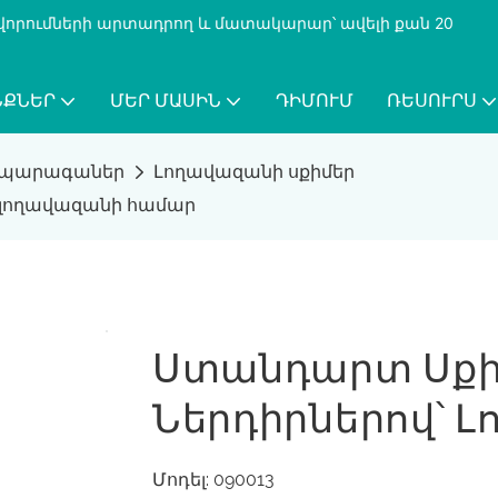
քավորումների արտադրող և մատակարար՝ ավելի քան 20
ՆՔՆԵՐ
ՄԵՐ ՄԱՍԻՆ
ԴԻՄՈՒՄ
ՌԵՍՈՒՐՍ
 պարագաներ
Լողավազանի սքիմեր
՝ լողավազանի համար
Ստանդարտ Սքիմ
Ներդիրներով՝ 
Մոդել: 090013