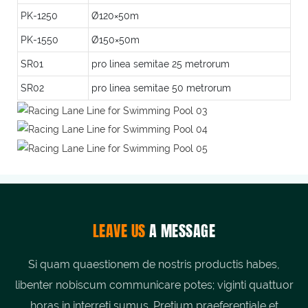
PK-1250
Ø120×50m
PK-1550
Ø150×50m
SR01
pro linea semitae 25 metrorum
SR02
pro linea semitae 50 metrorum
LEAVE US
A MESSAGE
Si quam quaestionem de nostris productis habes,
libenter nobiscum communicare potes; viginti quattuor
horas in interreti sumus. Pretium praeferentiale et