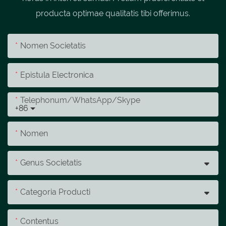
producta optimae qualitatis tibi offerimus.
Nomen Societatis
Epistula Electronica
Telephonum/whatsApp/skype
+86
Nomen
Genus Societatis
Categoria Producti
Contentus