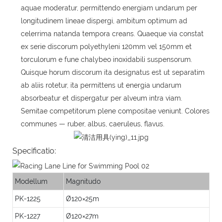
aquae moderatur, permittendo energiam undarum per
longitudinem lineae dispergi, ambitum optimum ad
celerrima natanda tempora creans. Quaeque via constat
ex serie discorum polyethyleni 120mm vel 150mm et
torculorum e fune chalybeo inoxidabili suspensorum.
Quisque horum discorum ita designatus est ut separatim
ab aliis rotetur, ita permittens ut energia undarum
absorbeatur et dispergatur per alveum intra viam.
Semitae competitorum plene compositae veniunt. Colores
communes — ruber, albus, caeruleus, flavus.
Specificatio:
Modellum
Magnitudo
PK-1225
Ø120×25m
PK-1227
Ø120×27m