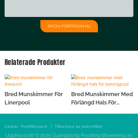
SKICKA FÖRFRÅGAN NU
Relaterade Produkter
Bred Munskimmer För
Bred Munskimmer Med
Linerpool
Förlängd Hals För
Betongpool
|
Länkar:
Poolfiltersand
Tillverkare av patronfilter
Upphovsrätt © 2025 Guangdong Poolking tillverkning av