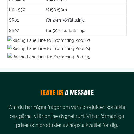
PK-1550
Ø150×50m
SR01
för 25m körfältslinje
SR02
för 50m körfältslinje
LEAVE US
A MESSAGE
Om du har några frågor om våra produkter, kontakta
oss gärna, vi är online dygnet runt. Vi har förmånliga
priser och produkter av högsta kvalitet för dig.