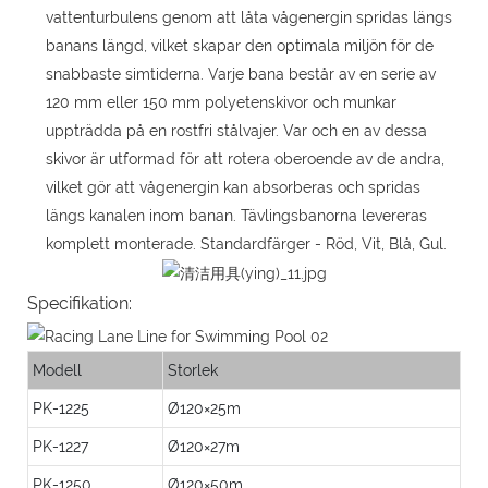
vattenturbulens genom att låta vågenergin spridas längs
banans längd, vilket skapar den optimala miljön för de
snabbaste simtiderna. Varje bana består av en serie av
120 mm eller 150 mm polyetenskivor och munkar
uppträdda på en rostfri stålvajer. Var och en av dessa
skivor är utformad för att rotera oberoende av de andra,
vilket gör att vågenergin kan absorberas och spridas
längs kanalen inom banan. Tävlingsbanorna levereras
komplett monterade. Standardfärger - Röd, Vit, Blå, Gul.
Specifikation:
Modell
Storlek
PK-1225
Ø120×25m
PK-1227
Ø120×27m
PK-1250
Ø120×50m