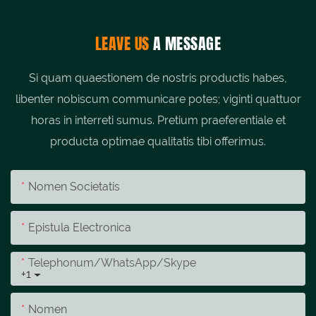
LEAVE US
A MESSAGE
Si quam quaestionem de nostris productis habes,
libenter nobiscum communicare potes; viginti quattuor
horas in interreti sumus. Pretium praeferentiale et
producta optimae qualitatis tibi offerimus.
Nomen Societatis
Epistula Electronica
Telephonum/whatsApp/skype
+1
Nomen