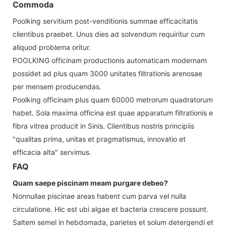
Commoda
Poolking servitium post-venditionis summae efficacitatis
clientibus praebet. Unus dies ad solvendum requiritur cum
aliquod problema oritur.
POOLKING officinam productionis automaticam modernam
possidet ad plus quam 3000 unitates filtrationis arenosae
per mensem producendas.
Poolking officinam plus quam 60000 metrorum quadratorum
habet. Sola maxima officina est quae apparatum filtrationis e
fibra vitrea producit in Sinis. Clientibus nostris principiis
"qualitas prima, unitas et pragmatismus, innovatio et
efficacia alta" servimus.
FAQ
Quam saepe piscinam meam purgare debeo?
Nonnullae piscinae areas habent cum parva vel nulla
circulatione. Hic est ubi algae et bacteria crescere possunt.
Saltem semel in hebdomada, parietes et solum detergendi et