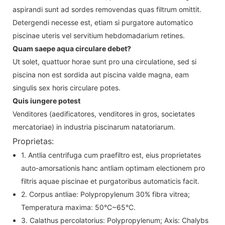
aspirandi sunt ad sordes removendas quas filtrum omittit.
Detergendi necesse est, etiam si purgatore automatico
piscinae uteris vel servitium hebdomadarium retines.
Quam saepe aqua circulare debet?
Ut solet, quattuor horae sunt pro una circulatione, sed si
piscina non est sordida aut piscina valde magna, eam
singulis sex horis circulare potes.
Quis iungere potest
Venditores (aedificatores, venditores in gros, societates
mercatoriae) in industria piscinarum natatoriarum.
Proprietas:
1. Antlia centrifuga cum praefiltro est, eius proprietates
auto-amorsationis hanc antliam optimam electionem pro
filtris aquae piscinae et purgatoribus automaticis facit.
2. Corpus antliae: Polypropylenum 30% fibra vitrea;
Temperatura maxima: 50°C~65°C.
3. Calathus percolatorius: Polypropylenum; Axis: Chalybs