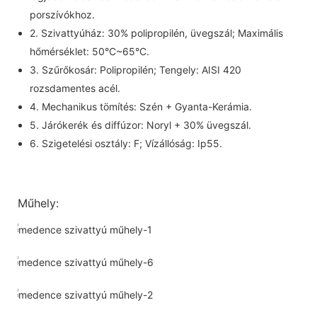
porszívókhoz.
2. Szivattyúház: 30% polipropilén, üvegszál; Maximális
hőmérséklet: 50°C~65°C.
3. Szűrőkosár: Polipropilén; Tengely: AISI 420
rozsdamentes acél.
4. Mechanikus tömítés: Szén + Gyanta-Kerámia.
5. Járókerék és diffúzor: Noryl + 30% üvegszál.
6. Szigetelési osztály: F; Vízállóság: Ip55.
Műhely: