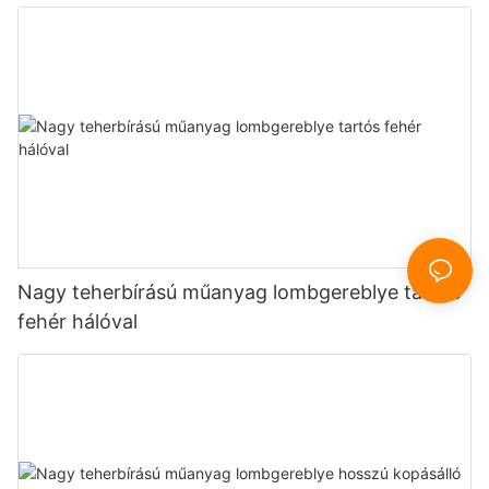
Nagy teherbírású műanyag lombgereblye tartós
fehér hálóval