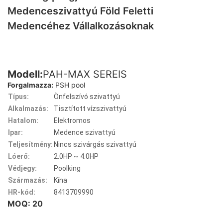
Medenceszivattyú Föld Feletti
Medencéhez Vállalkozásoknak
Modell:
PAH-MAX SEREIS
Forgalmazza:
PSH pool
Típus:
Önfelszívó szivattyú
Alkalmazás:
Tisztított vízszivattyú
Hatalom:
Elektromos
Ipar:
Medence szivattyú
Teljesítmény:
Nincs szivárgás szivattyú
Lóerő:
2.0HP ~ 4.0HP
Védjegy:
Poolking
Származás:
Kína
HR-kód:
8413709990
MOQ: 20