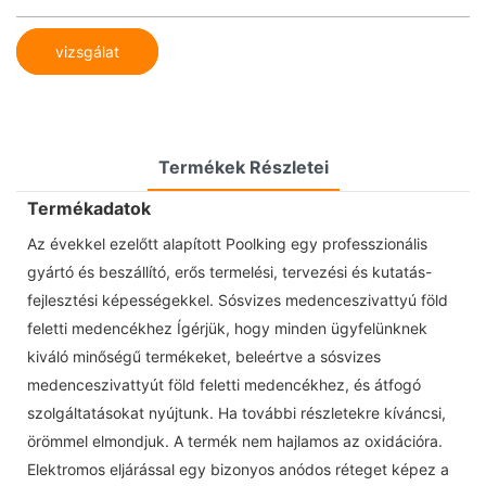
vizsgálat
Termékek Részletei
Termékadatok
Az évekkel ezelőtt alapított Poolking egy professzionális
gyártó és beszállító, erős termelési, tervezési és kutatás-
fejlesztési képességekkel. Sósvizes medenceszivattyú föld
feletti medencékhez Ígérjük, hogy minden ügyfelünknek
kiváló minőségű termékeket, beleértve a sósvizes
medenceszivattyút föld feletti medencékhez, és átfogó
szolgáltatásokat nyújtunk. Ha további részletekre kíváncsi,
örömmel elmondjuk. A termék nem hajlamos az oxidációra.
Elektromos eljárással egy bizonyos anódos réteget képez a