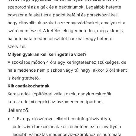
szaporodni az algák és a baktériumok. Legalább hetente
egyszer a falakat és a padlót kefélni és porszívózni kell,
hogy eltávolítsuk azokat a szennyeződéseket, amelyeket a
szűrő nem észlel. A kefélés elengedhetetlen, még akkor is,
ha automata medencetisztítót használ, vagy hetente
szervizel.
Milyen gyakran kell keringetni a vizet?
A szokásos módon 4 óra egy keringtetéshez szükséges, de
ha a medence nem piszkos vagy túl nagy, akkor 6 óránként
is keringtethető.
Kik csatlakozhatnak
Kereskedők (építőipari vállalkozók, nagykereskedők,
kereskedelmi cégek) az úszómedence-iparban.
Jellemző:
1. Ez egy előszűrővel ellátott centrifugálszivattyú,
önfelszívó funkciójának köszönhetően ez a szivattyú a
legjobb választás medencevíz-szűrőkhöz és automata