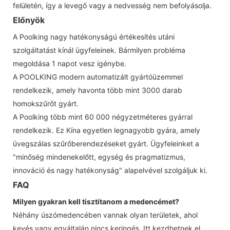
felületén, így a levegő vagy a nedvesség nem befolyásolja.
Előnyök
A Poolking nagy hatékonyságú értékesítés utáni
szolgáltatást kínál ügyfeleinek. Bármilyen probléma
megoldása 1 napot vesz igénybe.
A POOLKING modern automatizált gyártóüzemmel
rendelkezik, amely havonta több mint 3000 darab
homokszűrőt gyárt.
A Poolking több mint 60 000 négyzetméteres gyárral
rendelkezik. Ez Kína egyetlen legnagyobb gyára, amely
üvegszálas szűrőberendezéseket gyárt. Ügyfeleinket a
"minőség mindenekelőtt, egység és pragmatizmus,
innováció és nagy hatékonyság" alapelvével szolgáljuk ki.
FAQ
Milyen gyakran kell tisztítanom a medencémet?
Néhány úszómedencében vannak olyan területek, ahol
kevés vagy egyáltalán nincs keringés. Itt kezdhetnek el