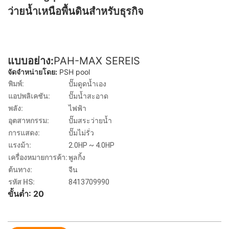
ว่ายน้ำเหนือพื้นดินสำหรับธุรกิจ
แบบอย่าง:
PAH-MAX SEREIS
จัดจำหน่ายโดย:
PSH pool
พิมพ์:
ปั๊มดูดน้ำเอง
แอปพลิเคชัน:
ปั๊มน้ำสะอาด
พลัง:
ไฟฟ้า
อุตสาหกรรม:
ปั๊มสระว่ายน้ำ
การแสดง:
ปั๊มไม่รั่ว
แรงม้า:
2.0HP ~ 4.0HP
เครื่องหมายการค้า:
พูลกิ้ง
ต้นทาง:
จีน
รหัส HS:
8413709990
ขั้นต่ำ: 20