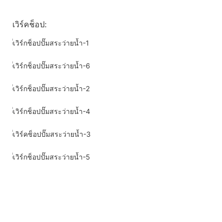
เวิร์คช็อป: