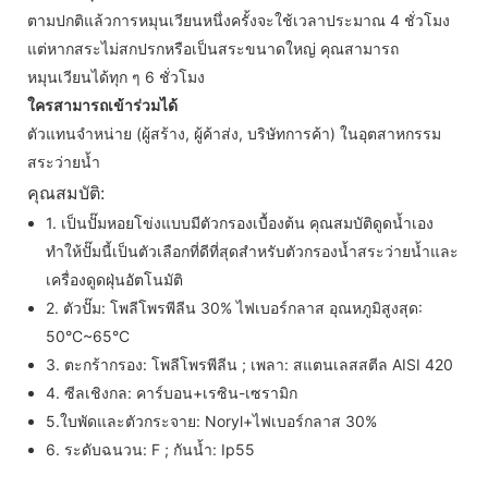
ตามปกติแล้วการหมุนเวียนหนึ่งครั้งจะใช้เวลาประมาณ 4 ชั่วโมง
แต่หากสระไม่สกปรกหรือเป็นสระขนาดใหญ่ คุณสามารถ
หมุนเวียนได้ทุก ๆ 6 ชั่วโมง
ใครสามารถเข้าร่วมได้
ตัวแทนจำหน่าย (ผู้สร้าง, ผู้ค้าส่ง, บริษัทการค้า) ในอุตสาหกรรม
สระว่ายน้ำ
คุณสมบัติ:
1. เป็นปั๊มหอยโข่งแบบมีตัวกรองเบื้องต้น คุณสมบัติดูดน้ำเอง
ทำให้ปั๊มนี้เป็นตัวเลือกที่ดีที่สุดสำหรับตัวกรองน้ำสระว่ายน้ำและ
เครื่องดูดฝุ่นอัตโนมัติ
2. ตัวปั๊ม: โพลีโพรพีลีน 30% ไฟเบอร์กลาส อุณหภูมิสูงสุด:
50°C~65°C
3. ตะกร้ากรอง: โพลีโพรพีลีน ; เพลา: สแตนเลสสตีล AISI 420
4. ซีลเชิงกล: คาร์บอน+เรซิน-เซรามิก
5.ใบพัดและตัวกระจาย: Noryl+ไฟเบอร์กลาส 30%
6. ระดับฉนวน: F ; กันน้ำ: Ip55