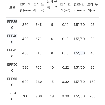
설계 유
필터 직
필터 높
필터 면
연결(인
모래 무
모델
량(m³/
경(mm)
이(mm)
적(m²)
치/mm)
게(kg)
h)
EPF35
350
645
5
0.10
1.5"/50
25
0
EPF40
400
670
6
0.13
1.5"/50
30
0
EPF45
450
715
8
0.16
1.5"/50
45
0
EPF50
530
760
10
0.22
1.5"/50
85
0
EPF65
630
860
15
0.32
1.5"/50
150
0
EPF70
700
930
19
0.38
1.5"/50
200
0