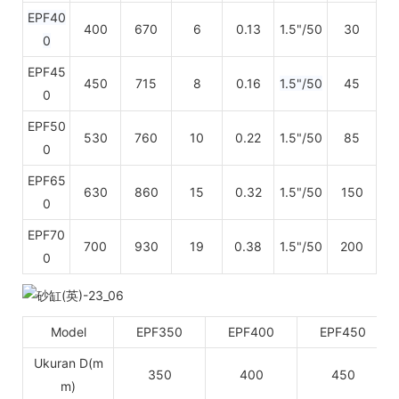
EPF40
400
670
6
0.13
1.5"/50
30
0
EPF45
450
715
8
0.16
1.5"/50
45
0
EPF50
530
760
10
0.22
1.5"/50
85
0
EPF65
630
860
15
0.32
1.5"/50
150
0
EPF70
700
930
19
0.38
1.5"/50
200
0
Model
EPF350
EPF400
EPF450
Ukuran D(m
350
400
450
m)