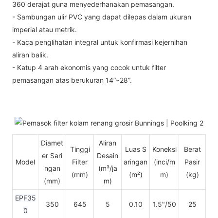
360 derajat guna menyederhanakan pemasangan.
- Sambungan ulir PVC yang dapat dilepas dalam ukuran
imperial atau metrik.
- Kaca penglihatan integral untuk konfirmasi kejernihan
aliran balik.
- Katup 4 arah ekonomis yang cocok untuk filter
pemasangan atas berukuran 14”~28”.
Diamet
Aliran
Tinggi
Luas S
Koneksi
Berat
er Sari
Desain
Model
Filter
aringan
(inci/m
Pasir
ngan
(m³/ja
(mm)
(m²)
m)
(kg)
(mm)
m)
EPF35
350
645
5
0.10
1.5"/50
25
0