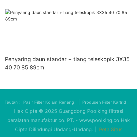
Penyaring daun standar + tiang teleskopik 3X35
40 70 85 89cm
|
Tautan：
Pasir Filter Kolam Renang
Produsen Filter Kartrid
Hak Cipta © 2025 Guangdong Poolking filtrasi
peralatan manufaktur co. PT. -
www.poolking.co
Hak
Cipta Dilindungi Undang-Undang. |
Peta Situs