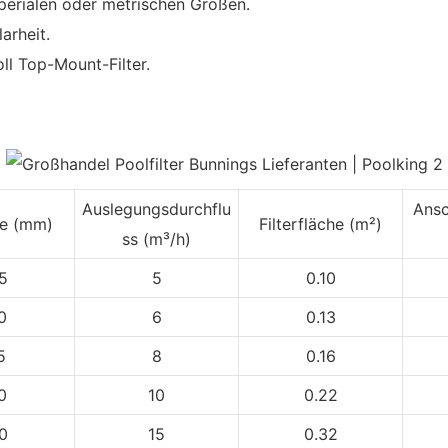
rialen oder metrischen Größen.
arheit.
ll Top-Mount-Filter.
Auslegungsdurchflu
Ansc
he (mm)
Filterfläche (m²)
ss (m³/h)
5
5
0.10
0
6
0.13
5
8
0.16
0
10
0.22
0
15
0.32