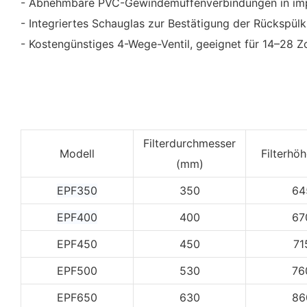
- Abnehmbare PVC-Gewindemuffenverbindungen in impe
- Integriertes Schauglas zur Bestätigung der Rückspülkl
- Kostengünstiges 4-Wege-Ventil, geeignet für 14–28 Zo
Filterdurchmesser
Modell
Filterhö
(mm)
EPF350
350
64
EPF400
400
67
EPF450
450
71
EPF500
530
76
EPF650
630
86