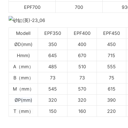
EPF700
700
93
Modell
EPF350
EPF400
EPF450
ØD(mm)
350
400
450
Hmm)
645
670
715
A（mm）
485
510
555
B（mm）
73
73
75
M（mm）
545
570
615
ØP(mm)
320
320
390
T（mm）
150
160
220