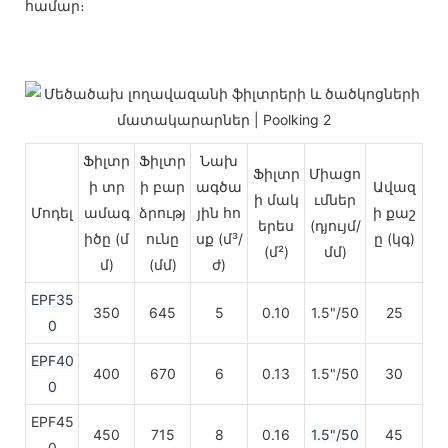
համար։
Ֆիլտր
Ֆիլտր
Նախ
Ֆիլտր
Միացո
ի տր
ի բար
ագծա
Ավազ
ի մակ
ւմներ
Մոդել
ամագ
ձրությ
յին հո
ի քաշ
երես
(դյույմ/
իծը (մ
ունը
սք (մ³/
ը (կգ)
(մ²)
մմ)
մ)
(մմ)
ժ)
EPF35
350
645
5
0.10
1.5"/50
25
0
EPF40
400
670
6
0.13
1.5"/50
30
0
EPF45
450
715
8
0.16
1.5"/50
45
0