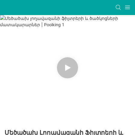
Մեծածախ Լողավազանի Ֆիլտրերի ԵՒ