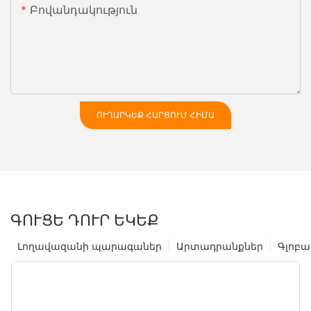
Բովանդակություն
ՈՒՂԱՐԿԵՔ ՀԱՐՑՈՒՄ ՀԻՄԱ
ԳՈՒՑԵ ԴՈՒՐ ԵԿԵՔ
Լողավազանի պարագաներ
Արտադրանքներ
Գլոբա