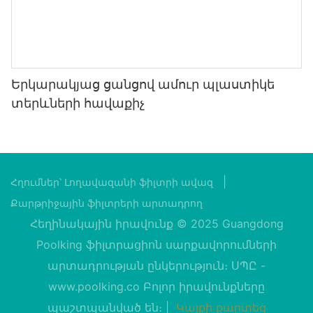
Երկարակյաց ցանցով ամուր պլաստիկե
տերևների հավաքիչ
|
Հղումներ՝
Լողավազանի ֆիլտրի ավազ
Քարթրիջային ֆիլտրերի արտադրող
Հեղինակային իրավունք © 2025 Guangdong
Poolking ֆիլտրացիոն սարքավորումների
արտադրության ընկերություն։ ՍՊԸ -
www.poolking.co
Բոլոր իրավունքները
պաշտպանված են։ |
Կայքի քարտեզ