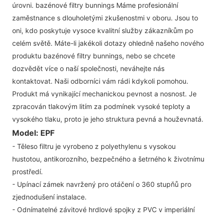
úrovni. bazénové filtry bunnings Máme profesionální
zaměstnance s dlouholetými zkušenostmi v oboru. Jsou to
oni, kdo poskytuje vysoce kvalitní služby zákazníkům po
celém světě. Máte-li jakékoli dotazy ohledně našeho nového
produktu bazénové filtry bunnings, nebo se chcete
dozvědět více o naší společnosti, neváhejte nás
kontaktovat. Naši odborníci vám rádi kdykoli pomohou.
Produkt má vynikající mechanickou pevnost a nosnost. Je
zpracován tlakovým litím za podmínek vysoké teploty a
vysokého tlaku, proto je jeho struktura pevná a houževnatá.
Model: EPF
- Těleso filtru je vyrobeno z polyethylenu s vysokou
hustotou, antikorozního, bezpečného a šetrného k životnímu
prostředí.
- Upínací zámek navržený pro otáčení o 360 stupňů pro
zjednodušení instalace.
- Odnímatelné závitové hrdlové spojky z PVC v imperiální