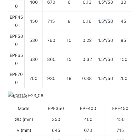
400
670
6
0.13
1.5"/50
30
0
EPF45
450
715
8
0.16
1.5"/50
45
0
EPF50
530
760
10
0.22
1.5"/50
85
0
EPF65
630
860
15
0.32
1.5"/50
150
0
EPF70
700
930
19
0.38
1.5"/50
200
0
Model
EPF350
EPF400
EPF450
ØD (mm)
350
400
450
V (mm)
645
670
715