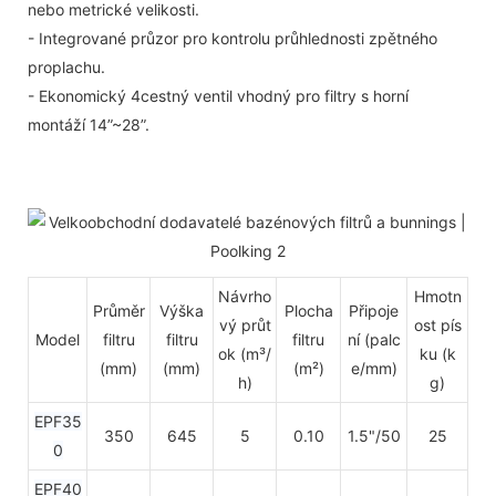
nebo metrické velikosti.
- Integrované průzor pro kontrolu průhlednosti zpětného
proplachu.
- Ekonomický 4cestný ventil vhodný pro filtry s horní
montáží 14”~28”.
Návrho
Hmotn
Průměr
Výška
Plocha
Připoje
vý průt
ost pís
Model
filtru
filtru
filtru
ní (palc
ok (m³/
ku (k
(mm)
(mm)
(m²)
e/mm)
h)
g)
EPF35
350
645
5
0.10
1.5"/50
25
0
EPF40