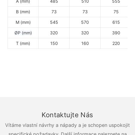
A (mm)
485
510
555
B (mm)
73
73
75
M (mm)
545
570
615
ØP (mm)
320
320
390
T (mm)
150
160
220
Kontaktujte Nás
Vítáme vlastní návrhy a nápady a je schopen uspokojit
specifické požadavky. Další informace naleznete na