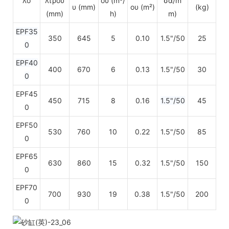
λο
λτρου
ού (m³/
σα/m
υ (mm)
ου (m²)
(kg)
(mm)
h)
m)
EPF35
350
645
5
0.10
1.5"/50
25
0
EPF40
400
670
6
0.13
1.5"/50
30
0
EPF45
450
715
8
0.16
1.5"/50
45
0
EPF50
530
760
10
0.22
1.5"/50
85
0
EPF65
630
860
15
0.32
1.5"/50
150
0
EPF70
700
930
19
0.38
1.5"/50
200
0