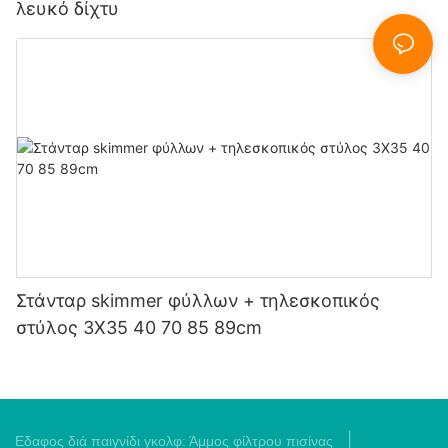
λευκό δίχτυ
Στάνταρ skimmer φύλλων + τηλεσκοπικός
στύλος 3X35 40 70 85 89cm
|
Εδαφος διά παιγνίδι γκολφ:
Άμμος φίλτρου πισίνας