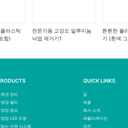
 플라스틱
전문가용 고강도 알루미늄
튼튼한 플
포함)
낙엽 제거기1
기 (흰색 
PRODUCTS
QUICK LINKS
수족관 장비
집
수영장 필터
제품
수영장 펌프
회사 소개
영장 LED 조명
애플리케이션
끝없는 수영 시스템
의지