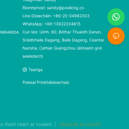
Ríomhphost:
sandy@poolking.co
Líne Díolacháin: +86-20-34982303
WhatsApp: +86-13922334815
Cuir leis: Uimh. 80, Bóthar Thuaidh Danan,
HOMHANDA
Sráidbhaile Dagang, Baile Dagang, Ceantar
N
Nansha, Cathair Guangzhou (áitreabh gnó
sealadach)
Teanga
Polasaí Príobháideachais
co
Gach ceart ar cosaint. |
Léarscáil an tSuímh