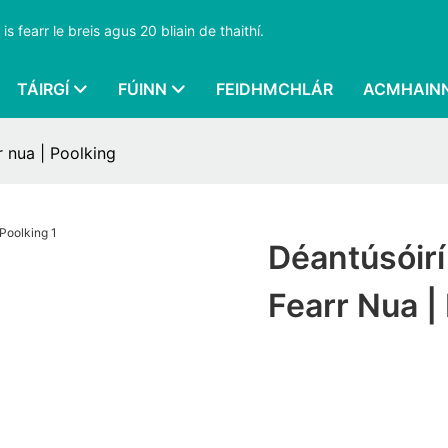
s fearr le breis agus 20 bliain de thaithí.
TÁIRGÍ
FÚINN
FEIDHMCHLÁR
ACMHAIN
r nua | Poolking
Déantúsóirí
Fearr Nua |