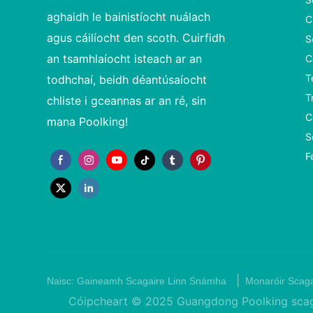
aghaidh le bainistíocht nuálach
C
agus cáilíocht den scoth. Cuirfidh
S
an tsamhlaíocht isteach ar an
C
T
todhchaí, beidh déantúsaíocht
T
chliste i gceannas ar an ré, sin
C
mana Poolking!
S
F
|
Naisc:
Gaineamh Scagaire Linn Snámha
Monaróir Scaga
Cóipcheart © 2025 Guangdong Poolking scaga