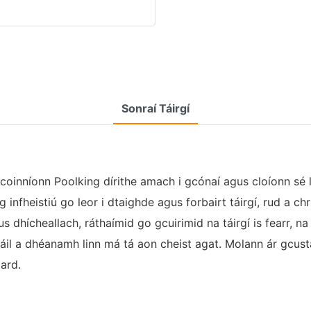
Sonraí Táirgí
 coinníonn Poolking dírithe amach i gcónaí agus cloíonn sé 
 infheistiú go leor i dtaighde agus forbairt táirgí, rud a ch
 dhícheallach, ráthaímid go gcuirimid na táirgí is fearr, na 
áil a dhéanamh linn má tá aon cheist agat. Molann ár gcus
 ard.