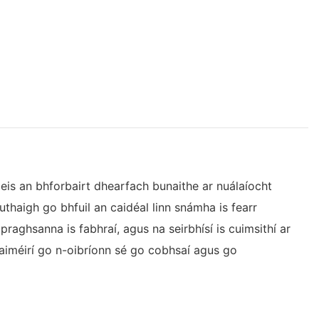
leis an bhforbairt dhearfach bunaithe ar nuálaíocht
ruthaigh go bhfuil an caidéal linn snámha is fearr
praghsanna is fabhraí, agus na seirbhísí is cuimsithí ar
taiméirí go n-oibríonn sé go cobhsaí agus go