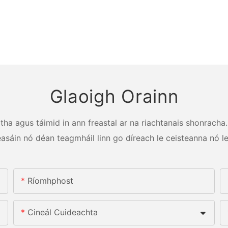
Glaoigh Orainn
a agus táimid in ann freastal ar na riachtanais shonracha. 
éasáin nó déan teagmháil linn go díreach le ceisteanna nó le
Ríomhphost
Cineál Cuideachta