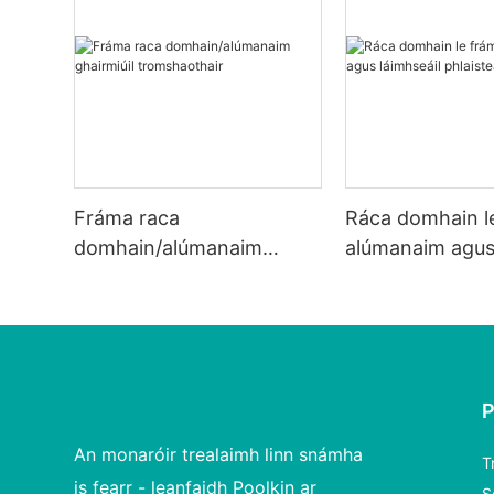
Fráma raca
Ráca domhain l
domhain/alúmanaim
alúmanaim agus 
ghairmiúil tromshaothair
phlaisteach
An monaróir trealaimh linn snámha
T
is fearr - leanfaidh Poolkin ar
S