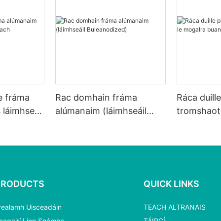
e fráma
Rac domhain fráma
Ráca duill
láimhseáil
alúmanaim (láimhseáil
tromshaoth
Buleanodized)
buan le lí
PRODUCTS
QUICK LINKS
realamh Uisceadáin
TEACH ALTRANAIS
cagairí Linn Snámha
TÁIRGÍ