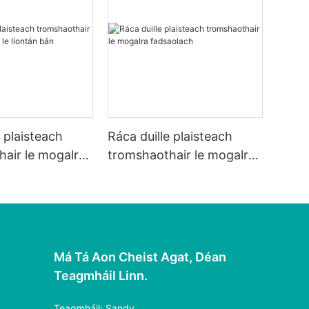
e plaisteach
Ráca duille plaisteach
air le mogalra
tromshaothair le mogalra
ontán bán
fadsaolach
Má Tá Aon Cheist Agat, Déan
Teagmháil Linn.
Teagmháil: Sandy