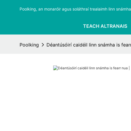
Poolking, an monaróir agus soláthraí trealaimh linn snámha i
TEACH ALTRANAIS
Poolking
Déantúsóirí caidéil linn snámha is fear