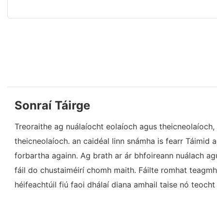
Sonraí Táirge
Treoraithe ag nuálaíocht eolaíoch agus theicneolaíoch,
theicneolaíoch. an caidéal linn snámha is fearr Táimid ag
forbartha againn. Ag brath ar ár bhfoireann nuálach agus
fáil do chustaiméirí chomh maith. Fáilte romhat teagmh
héifeachtúil fiú faoi dhálaí diana amhail taise nó teocht