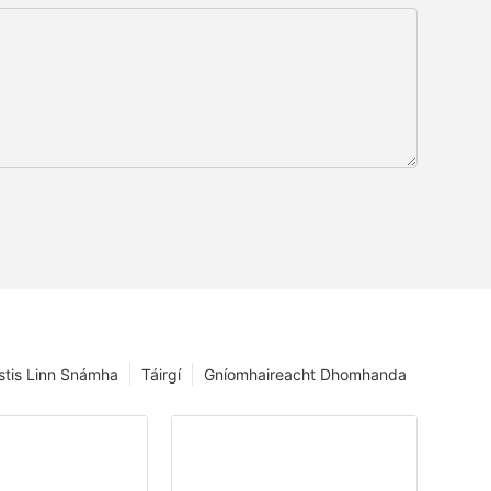
istis Linn Snámha
Táirgí
Gníomhaireacht Dhomhanda