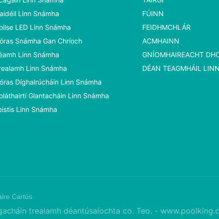
aidéil Linn Snámha
FÚINN
oilse LED Linn Snámha
FEIDHMCHLÁR
óras Snámha Gan Chríoch
ACMHAINN
éamh Linn Snámha
GNÍOMHAIREACHT D
realamh Linn Snámha
DÉAN TEAGMHÁIL LIN
óras Díghalrúcháin Linn Snámha
oláthairtí Glantacháin Linn Snámha
eistis Linn Snámha
ire Cartús
cháin trealamh déantúsaíochta co. Teo. -
www.poolking.