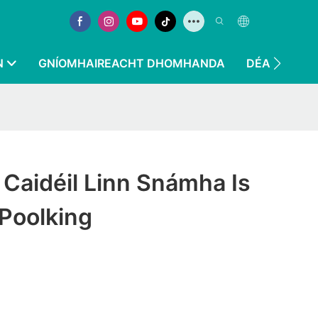
N
GNÍOMHAIREACHT DHOMHANDA
DÉAN TEAGM
 Caidéil Linn Snámha Is
 Poolking