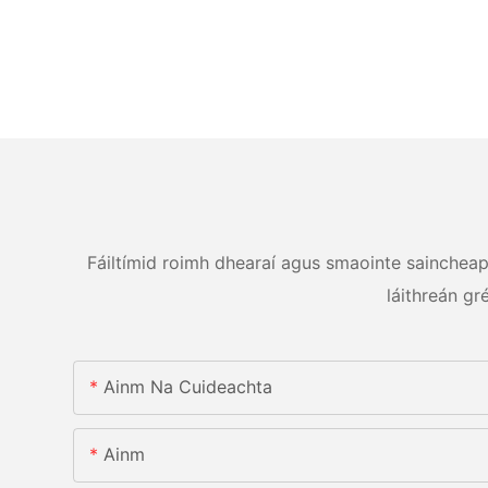
Fáiltímid roimh dhearaí agus smaointe saincheapth
láithreán gr
Ainm Na Cuideachta
Ainm