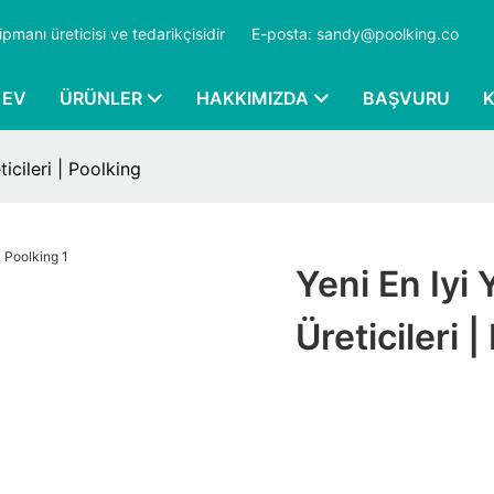
ipmanı üreticisi ve tedarikçisidir
​​​​​​​
E-posta: sandy@poolking.co
EV
ÜRÜNLER
HAKKIMIZDA
BAŞVURU
cileri | Poolking
Yeni En Iy
Üreticileri 