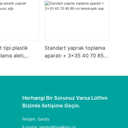
 tipi plastik
Standart yaprak toplama
lama aleti,
aparatı + 3x35 40 70 85
89 cm teleskopik sap
Herhangi Bir Sorunuz Varsa Lütfen
Bizimle Iletişime Geçin.
İletişim: Sandy
E-posta:
sandy@poolking.co