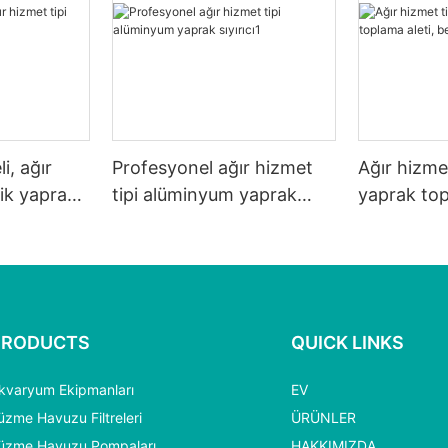
i, ağır
Profesyonel ağır hizmet
Ağır hizmet
tik yaprak
tipi alüminyum yaprak
yaprak top
sıyırıcı1
beyaz ağlı.
PRODUCTS
QUICK LINKS
kvaryum Ekipmanları
EV
üzme Havuzu Filtreleri
ÜRÜNLER
üzme Havuzu Pompaları
HAKKIMIZDA