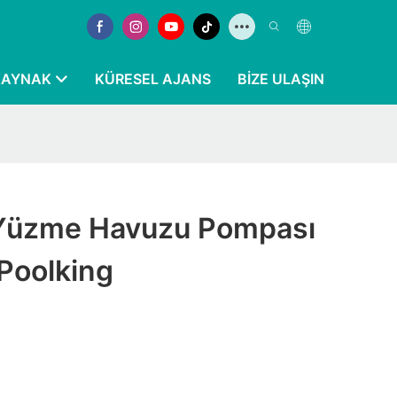
KAYNAK
KÜRESEL AJANS
BIZE ULAŞIN
i Yüzme Havuzu Pompası
| Poolking