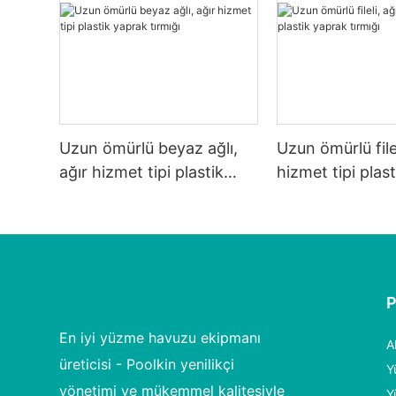
Uzun ömürlü beyaz ağlı,
Uzun ömürlü filel
ağır hizmet tipi plastik
hizmet tipi plas
yaprak tırmığı
tırmığı
En iyi yüzme havuzu ekipmanı
A
üreticisi - Poolkin yenilikçi
Y
yönetimi ve mükemmel kalitesiyle
Y