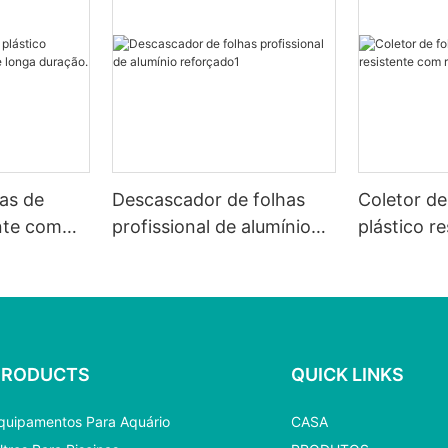
as de
Descascador de folhas
Coletor de
ente com
profissional de alumínio
plástico r
 duração.
reforçado1
rede bran
PRODUCTS
QUICK LINKS
quipamentos Para Aquário
CASA