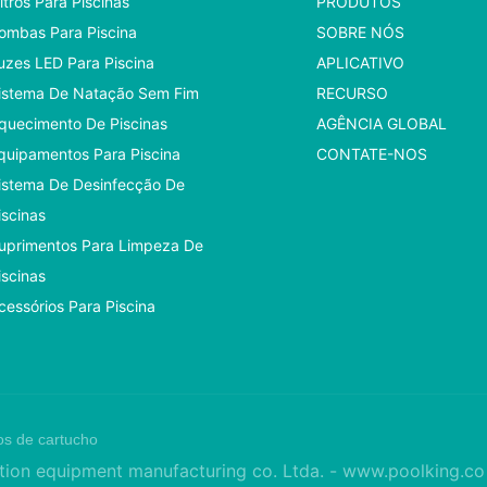
iltros Para Piscinas
PRODUTOS
ombas Para Piscina
SOBRE NÓS
uzes LED Para Piscina
APLICATIVO
istema De Natação Sem Fim
RECURSO
quecimento De Piscinas
AGÊNCIA GLOBAL
quipamentos Para Piscina
CONTATE-NOS
istema De Desinfecção De
iscinas
uprimentos Para Limpeza De
iscinas
cessórios Para Piscina
ros de cartucho
tion equipment manufacturing co. Ltda. -
www.poolking.c