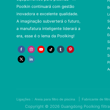
F
Poolkin continuará com gestão
B
inovadora e excelente qualidade.
L
A imaginação subverterá o futuro,
S
A
a manufatura inteligente liderará a
E
era, esse é o lema da Poolking!
S
P
S
P
A
|
Ligações：
Areia para filtro de piscina
Fabricante de filt
Copyright © 2026 Guangdong Poolking filtra