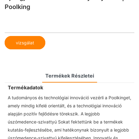
Poolking
vizsgálat
Termékek Részletei
Termékadatok
A tudományos és technológiai innováció vezérli a Poolkinget,
amely mindig kifelé orientált, és a technológiai innováció
alapján pozitív fejlődésre törekszik. A legjobb
úszómedence-szivattyú Sokat fektettünk be a termékek
kutatás-fejlesztésébe, ami hatékonynak bizonyult a legjobb
úszómedence-szivattyú kifejlesztésében. Innovatív és