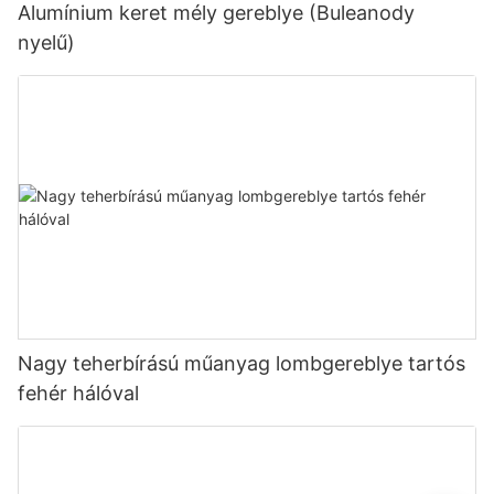
Alumínium keret mély gereblye (Buleanody
nyelű)
Nagy teherbírású műanyag lombgereblye tartós
fehér hálóval