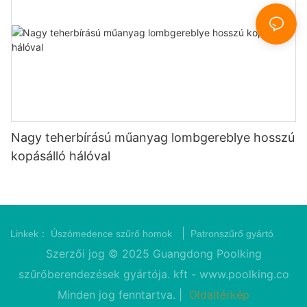
Nagy teherbírású műanyag lombgereblye hosszú
kopásálló hálóval
|
Linkek：
Úszómedence szűrő homok
Patronszűrő gyártó
Szerzői jog © 2025 Guangdong Poolking
szűrőberendezések gyártója. kft -
www.poolking.co
Minden jog fenntartva. |
Oldaltérkép