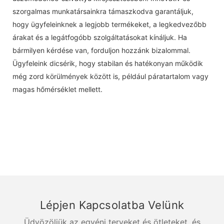
szorgalmas munkatársainkra támaszkodva garantáljuk,
hogy ügyfeleinknek a legjobb termékeket, a legkedvezőbb
árakat és a legátfogóbb szolgáltatásokat kínáljuk. Ha
bármilyen kérdése van, forduljon hozzánk bizalommal.
Ügyfeleink dicsérik, hogy stabilan és hatékonyan működik
még zord körülmények között is, például páratartalom vagy
magas hőmérséklet mellett.
Lépjen Kapcsolatba Velünk
Üdvözöljük az egyéni terveket és ötleteket, és