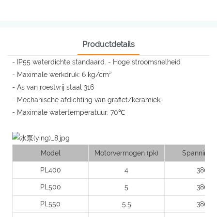
Productdetails
- IP55 waterdichte standaard. - Hoge stroomsnelheid
- Maximale werkdruk: 6 kg/cm²
- As van roestvrij staal 316
- Mechanische afdichting van grafiet/keramiek
- Maximale watertemperatuur: 70℃
Model
Motorvermogen (pk)
Spanning (
PL400
4
380
PL500
5
380
PL550
5.5
380