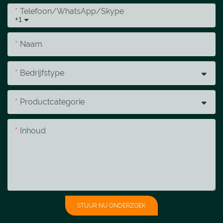
Telefoon/WhatsApp/Skype
+1
Naam
Bedrijfstype
Productcategorie
Inhoud
STUUR NU ONDERZOEK