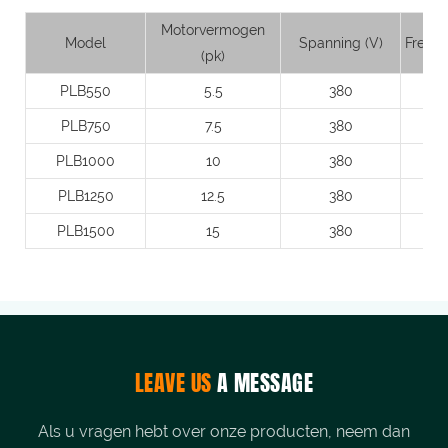
Motorvermogen
Model
Spanning (V)
Freque
(pk)
PLB550
5.5
380
PLB750
7.5
380
PLB1000
10
380
PLB1250
12.5
380
PLB1500
15
380
LEAVE US
A MESSAGE
Als u vragen hebt over onze producten, neem dan