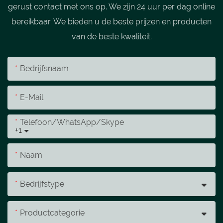
gerust contact met ons op. We zijn 24 uur per dag online
bereikbaar. We bieden u de beste prijzen en producten
van de beste kwaliteit.
Bedrijfsnaam
E-Mail
Telefoon/WhatsApp/Skype
+1
Naam
Bedrijfstype
Productcategorie