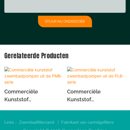
STUUR NU ONDERZOEK
Gerelateerde Producten
Commerciële
Commerciële
Kunststof
Kunststof
Zwembadpompen Uit
Zwembadpompen Uit
De PMB-Serie
De PLB-Serie
|
Links：
Zwembadfilterzand
Fabrikant van cartridgefilters