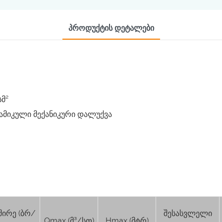
Პროდუქტის Დეტალები
სმ²
რამიკული მექანიკური დალუქვა
შირე (ბრ/
შესასვლელი
Qmax (მ³/სთ)
Hmax (მტრ)