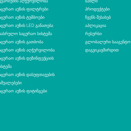
კვარიუმის Აღჭურვილობა
ᲡᲐᲮᲚᲘ
აცურაო Აუზის Ფილტრები
ᲞᲠᲝᲓᲣᲥᲢᲔᲑᲘ
აცურაო Აუზის Ტუმბოები
ᲩᲕᲔᲜᲡ ᲨᲔᲡᲐᲮᲔᲑ
აცურაო Აუზის LED Განათება
ᲐᲞᲚᲘᲙᲐᲪᲘᲐ
სასრულო Საცურაო Სისტემა
ᲠᲔᲡᲣᲠᲡᲘ
აცურაო Აუზის Გათბობა
ᲒᲚᲝᲑᲐᲚᲣᲠᲘ ᲡᲐᲐᲒᲔᲜᲢᲝ
აცურაო Აუზის Აღჭურვილობა
ᲓᲐᲒᲕᲘᲙᲐᲕᲨᲘᲠᲓᲘᲗ
აცურაო Აუზის Დეზინფექციის
ისტემა
აცურაო Აუზის Დასუფთავების
აშუალებები
აცურაო Აუზის Ფიტინგები