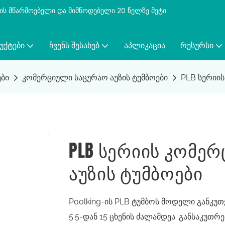
ბის მწარმოებელი და მიმწოდებელი 20 წელზე მეტი
ᲣᲥᲢᲔᲑᲘ
ᲩᲕᲔᲜᲡ ᲨᲔᲡᲐᲮᲔᲑ
ᲐᲞᲚᲘᲙᲐᲪᲘᲐ
ᲠᲔᲡᲣᲠᲡᲘ
ები
კომერციული საცურაო აუზის ტუმბოები
PLB სერიის
PLB Სერიის Კომე
Აუზის Ტუმბოები
Poolking-ის PLB ტუმბოს მოდელი განკუ
5.5-დან 15 ცხენის ძალამდეა. განსაკუთრ