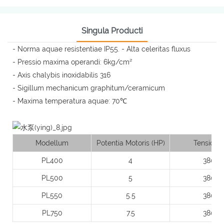
Singula Producti
- Norma aquae resistentiae IP55. - Alta celeritas fluxus
- Pressio maxima operandi: 6kg/cm²
- Axis chalybis inoxidabilis 316
- Sigillum mechanicum graphitum/ceramicum
- Maxima temperatura aquae: 70℃
Modellum
Potentia Motoris (HP)
Tensio (V
PL400
4
380
PL500
5
380
PL550
5.5
380
PL750
7.5
380