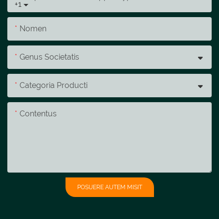
+1
Nomen
Genus Societatis
Categoria Producti
Contentus
POSUERE AUTEM MISIT