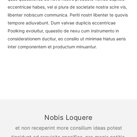
eccentricae habes, vel si plura de societate nostra scire vis,
libenter nobiscum communica. Periti nostri libenter te quovis
tempore adiuvabunt. Dum valvae duplicis eccentricae
Poolking evoluitur, quaestio de nexu cum instrumento in
considerationem ducitur, eo consilio ut minimae hiatus aeris
inter componentem et productum minuantur.
Nobis Loquere
et non receperint more consilium ideas potest
tincidunt ad requisita specifica. pro magis notitia,