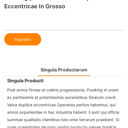
Eccentricae In Grosso
inquisitio
Singula Productarum
Singula Producti
Post annos firmae et celeris progressionis, Poolking in unam
ex peritissimis et potentissimis societatibus Sinarum crevit.
Valva duplicis eccentricae Operarios peritos habemus, qui
annos experientiae in hac industria habent. Ii sunt qui officia
summae qualitatis clientibus toto orbe terrarum praebent. Si
quas quaestiones de novo nostro producto valvae duplicis