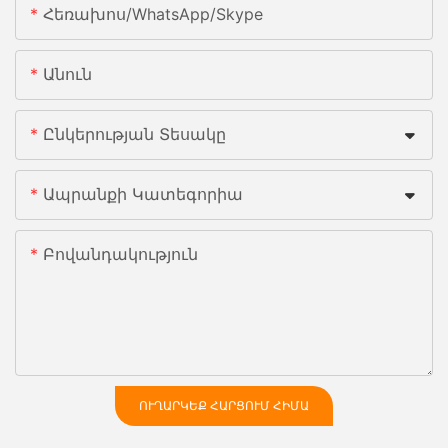
Հեռախոս/whatsApp/skype
Անուն
Ընկերության Տեսակը
Ապրանքի Կատեգորիա
Բովանդակություն
ՈՒՂԱՐԿԵՔ ՀԱՐՑՈՒՄ ՀԻՄԱ