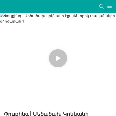
Փուլքինգ | Մեծածախ Կրկնակի