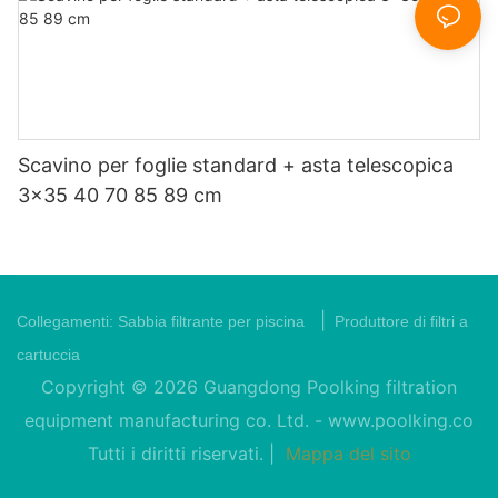
Scavino per foglie standard + asta telescopica
3x35 40 70 85 89 cm
|
Collegamenti:
Sabbia filtrante per piscina
Produttore di filtri a
cartuccia
Copyright © 2026 Guangdong Poolking filtration
equipment manufacturing co. Ltd. -
www.poolking.co
Tutti i diritti riservati. |
Mappa del sito