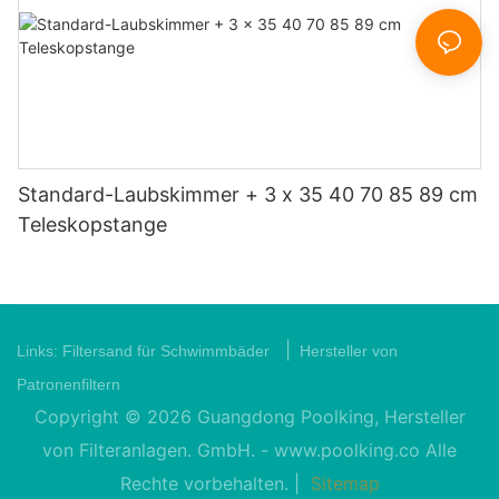
Standard-Laubskimmer + 3 x 35 40 70 85 89 cm
Teleskopstange
|
Links:
Filtersand für Schwimmbäder
Hersteller von
Patronenfiltern
Copyright © 2026 Guangdong Poolking, Hersteller
von Filteranlagen. GmbH. -
www.poolking.co
Alle
Rechte vorbehalten. |
Sitemap