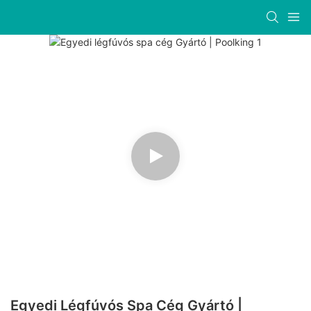
Egyedi Légfúvós Spa Cég Gyártó |