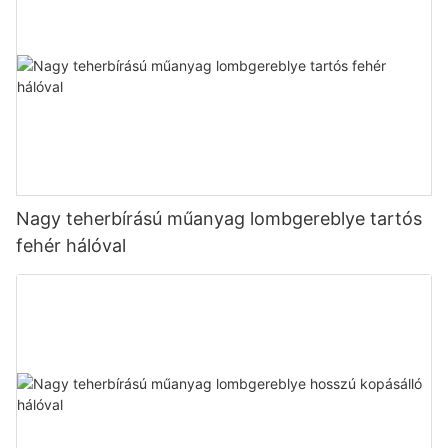
Nagy teherbírású műanyag lombgereblye tartós
fehér hálóval