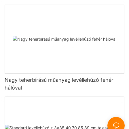
Nagy teherbírású műanyag levéllehúzó fehér
hálóval