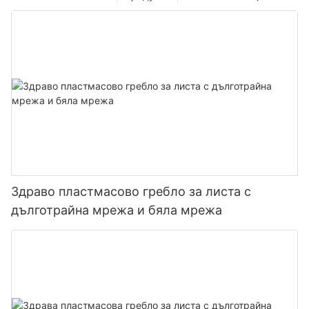
Здраво пластмасово гребло за листа с
дълготрайна мрежа и бяла мрежа