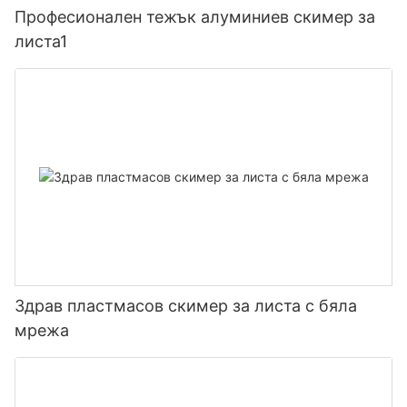
Професионален тежък алуминиев скимер за
листа1
Здрав пластмасов скимер за листа с бяла
мрежа