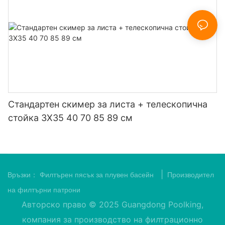
Стандартен скимер за листа + телескопична
стойка 3X35 40 70 85 89 см
|
Връзки：
Филтърен пясък за плувен басейн
Производител
на филтърни патрони
Авторско право © 2025 Guangdong Poolking,
компания за производство на филтрационно