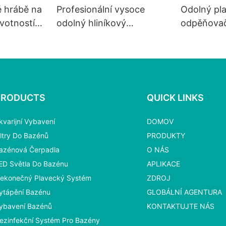
é hrábě na
Profesionální vysoce
Odolný pl
ivotností
odolný hliníkový
odpěňovač l
odpěňovač listí1
síťkou
PRODUCTS
QUICK LINKS
kvarijní Vybavení
DOMOV
iltry Do Bazénů
PRODUKTY
azénová Čerpadla
O NÁS
ED Světla Do Bazénu
APLIKACE
ekonečný Plavecký Systém
ZDROJ
ytápění Bazénu
GLOBÁLNÍ AGENTURA
ybavení Bazénů
KONTAKTUJTE NÁS
ezinfekční Systém Pro Bazény