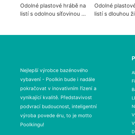
Odolné plastové hrábě na
Odolné plastov
listí s odolnou síťovinou a
listí s dlouhou ž
bílou síťovinou
síťoviny
Nejlepší výrobce bazénového
A
vybavení - Poolkin bude i nadále
F
pokračovat v inovativním řízení a
B
vynikající kvalitě. Představivost
L
podvrací budoucnost, inteligentní
N
V
výroba povede éru, to je motto
V
Poolkingu!
D