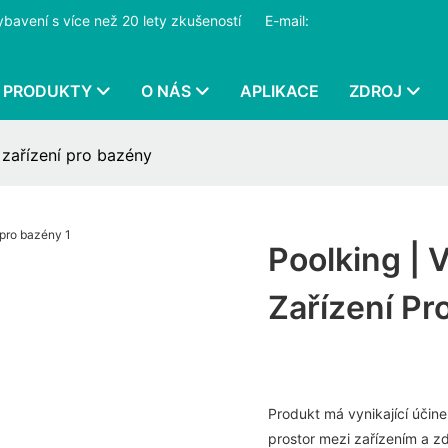
ybavení s více než 20 lety zkušeností
​​​​​​​
E-mail:
PRODUKTY
O NÁS
APLIKACE
ZDROJ
 zařízení pro bazény
Poolking | 
Zařízení Pr
Produkt má vynikající účin
prostor mezi zařízením a z