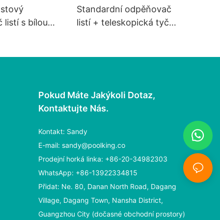
astový
Standardní odpěňovač
istí s bílou
listí + teleskopická tyč
3X35 40 70 85 89 cm
Pokud Máte Jakýkoli Dotaz,
Kontaktujte Nás.
Kontakt: Sandy
E-mail:
sandy@poolking.co
Prodejní horká linka: +86-20-34982303
WhatsApp: +86-13922334815
Přidat: Ne. 80, Danan North Road, Dagang
Village, Dagang Town, Nansha District,
Guangzhou City (dočasné obchodní prostory)