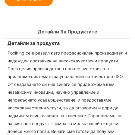
Детайли За Продуктите
Детайли за продукта
Poolking се е развил като професионален производител и
надежден доставчик на висококачествени продукти.
През целия производствен процес ние стриктно
прилагаме системата за управление на качеството ISO.
От създаването си ние винаги се придържаме към
независими иновации, научно управление и
непрекъснато усъвършенстване, и предоставяме
висококачествени услуги, за да отговорим и дори да
надминем изискванията на клиентите. Гарантираме, че
нашият нов продукт - помпа за малък басейн - ще ви
донесе много ползи. Винаги сме готови да получим