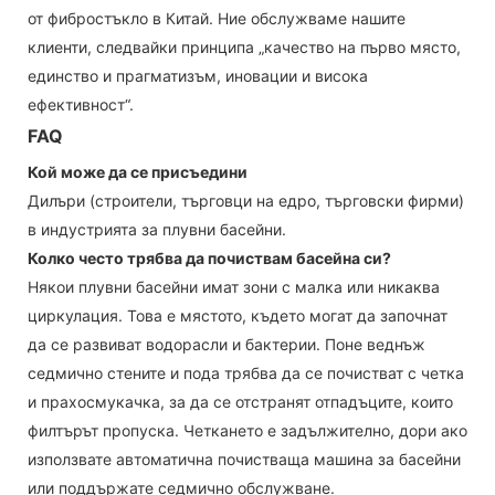
от фибростъкло в Китай. Ние обслужваме нашите
клиенти, следвайки принципа „качество на първо място,
единство и прагматизъм, иновации и висока
ефективност“.
FAQ
Кой може да се присъедини
Дилъри (строители, търговци на едро, търговски фирми)
в индустрията за плувни басейни.
Колко често трябва да почиствам басейна си?
Някои плувни басейни имат зони с малка или никаква
циркулация. Това е мястото, където могат да започнат
да се развиват водорасли и бактерии. Поне веднъж
седмично стените и пода трябва да се почистват с четка
и прахосмукачка, за да се отстранят отпадъците, които
филтърът пропуска. Четкането е задължително, дори ако
използвате автоматична почистваща машина за басейни
или поддържате седмично обслужване.