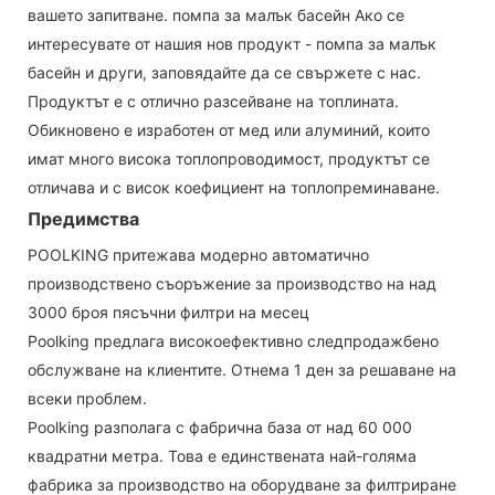
вашето запитване. помпа за малък басейн Ако се
интересувате от нашия нов продукт - помпа за малък
басейн и други, заповядайте да се свържете с нас.
Продуктът е с отлично разсейване на топлината.
Обикновено е изработен от мед или алуминий, които
имат много висока топлопроводимост, продуктът се
отличава и с висок коефициент на топлопреминаване.
Предимства
POOLKING притежава модерно автоматично
производствено съоръжение за производство на над
3000 броя пясъчни филтри на месец
Poolking предлага високоефективно следпродажбено
обслужване на клиентите. Отнема 1 ден за решаване на
всеки проблем.
Poolking разполага с фабрична база от над 60 000
квадратни метра. Това е единствената най-голяма
фабрика за производство на оборудване за филтриране