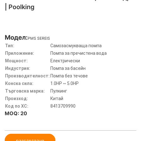
| Poolking
Модел:
PMS SEREIS
Тип:
Самозасмукваща помпа
Приложение:
Помпа за пречистена вода
Мощност:
Електрически
Индустрия:
Помпа за басейн
Производителност:
Помпа без течове
Конска сила:
1.0HP ~ 5.0HP
Търговска марка:
Пулкинг
Произход:
Китай
Код по ХС:
8413709990
MOQ: 20
разследване