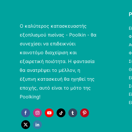
Ο καλύτερος κατασκευαστής
Ε
εξοπλισμού πισίνας - Poolkin - θα
Φ
συνεχίσει να επιδεικνύει
Α
καινοτόμο διαχείριση και
Φ
εξαιρετική ποιότητα. Η φαντασία
Σ
Θ
θα ανατρέψει το μέλλον, η
Ε
έξυπνη κατασκευή θα ηγηθεί της
Σ
εποχής, αυτό είναι το μότο της
Ε
Poolking!
Ε