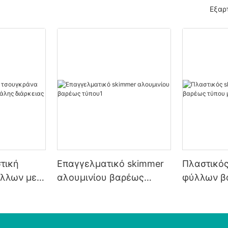
Εξαρ
τική
Επαγγελματικό skimmer
Πλαστικός
λλων με
αλουμινίου βαρέως
φύλλων β
ς
τύπου1
με λευκό 