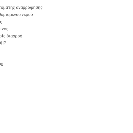
τόματης αναρρόφησης
θαρισμένου νερού
ός
σίνας
ρίς διαρροή
.0HP
90