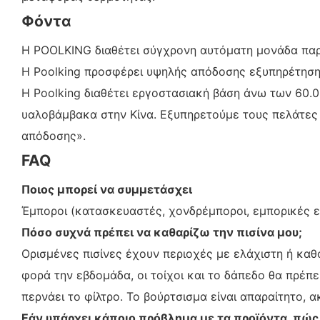
Φόντα
Η POOLKING διαθέτει σύγχρονη αυτόματη μονάδα πα
Η Poolking προσφέρει υψηλής απόδοσης εξυπηρέτηση 
Η Poolking διαθέτει εργοστασιακή βάση άνω των 60.
υαλοβάμβακα στην Κίνα. Εξυπηρετούμε τους πελάτες μ
απόδοσης».
FAQ
Ποιος μπορεί να συμμετάσχει
Έμποροι (κατασκευαστές, χονδρέμποροι, εμπορικές ετ
Πόσο συχνά πρέπει να καθαρίζω την πισίνα μου;
Ορισμένες πισίνες έχουν περιοχές με ελάχιστη ή καθ
φορά την εβδομάδα, οι τοίχοι και το δάπεδο θα πρέπε
περνάει το φίλτρο. Το βούρτσισμα είναι απαραίτητο, α
Εάν υπάρχει κάποιο πρόβλημα με τα προϊόντα, πώ