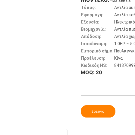
PMS SEREIS
Τύπος:
Αντλία αυ
Εφαρμογή:
Αντλία κα
Εξουσία:
Ηλεκτρικ
Βιομηχανία:
Αντλία πι
Απόδοση:
Αντλία χω
Ιπποδύναμη:
1.0HP ~ 5
Εμπορικό σήμα:
Πουλκινγκ
Προέλευση:
Κίνα
Κωδικός HS:
84137099
MOQ: 20
έρευνα