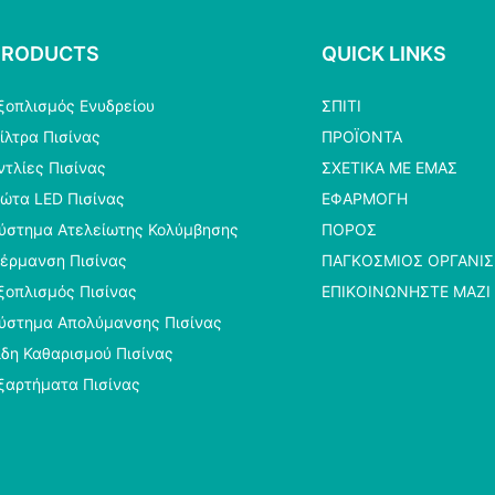
PRODUCTS
QUICK LINKS
ξοπλισμός Ενυδρείου
ΣΠΊΤΙ
ίλτρα Πισίνας
ΠΡΟΪΌΝΤΑ
ντλίες Πισίνας
ΣΧΕΤΙΚΆ ΜΕ ΕΜΆΣ
ώτα LED Πισίνας
ΕΦΑΡΜΟΓΉ
ύστημα Ατελείωτης Κολύμβησης
ΠΌΡΟΣ
έρμανση Πισίνας
ΠΑΓΚΌΣΜΙΟΣ ΟΡΓΑΝΙ
ξοπλισμός Πισίνας
ΕΠΙΚΟΙΝΩΝΉΣΤΕ ΜΑΖΊ
ύστημα Απολύμανσης Πισίνας
ίδη Καθαρισμού Πισίνας
ξαρτήματα Πισίνας