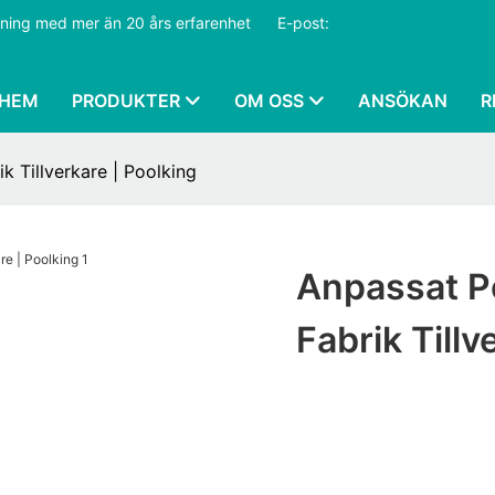
ustning med mer än 20 års erfarenhet
​​​​​​​
E-post:
HEM
PRODUKTER
OM OSS
ANSÖKAN
R
k Tillverkare | Poolking
Anpassat P
Fabrik Tillv