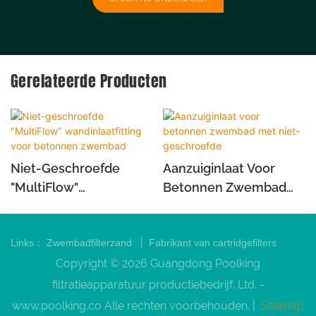
Gerelateerde Producten
Niet-Geschroefde
Aanzuiginlaat Voor
"MultiFlow"
Betonnen Zwembad
Wandinlaatfitting Voor
Met Niet-Geschroefde
Betonnen Zwembad
|
Links：
Zwembadfilterzand
Fabrikant van cartridgefilters
Copyright © 2026 Guangdong Poolking
filtratieapparatuur productiebedrijf. Ltd. -
www.poolking.co
Alle rechten voorbehouden. |
Sitemap