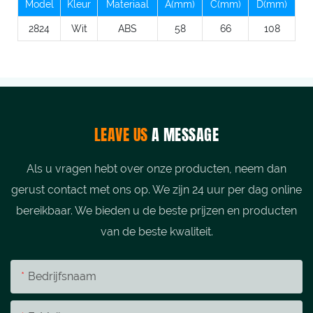
Model
Kleur
Materiaal
A(mm)
C(mm)
D(mm)
2824
Wit
ABS
58
66
108
LEAVE US
A MESSAGE
Als u vragen hebt over onze producten, neem dan
gerust contact met ons op. We zijn 24 uur per dag online
bereikbaar. We bieden u de beste prijzen en producten
van de beste kwaliteit.
Bedrijfsnaam