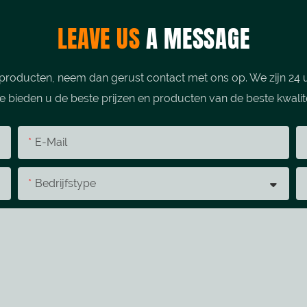
LEAVE US
A MESSAGE
producten, neem dan gerust contact met ons op. We zijn 24 u
 bieden u de beste prijzen en producten van de beste kwalite
E-Mail
Bedrijfstype