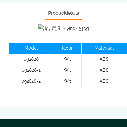
Productdetails
Model
Kleur
Materiaal
092828
Wit
ABS
092828-1
Wit
ABS
092828-2
Wit
ABS