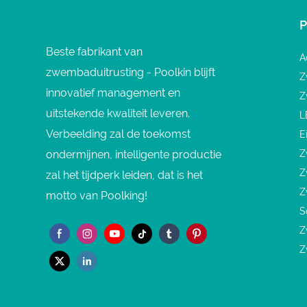
Beste fabrikant van
A
zwembaduitrusting - Poolkin blijft
Z
innovatief management en
Z
uitstekende kwaliteit leveren.
L
Verbeelding zal de toekomst
E
ondermijnen, intelligente productie
Z
Z
zal het tijdperk leiden, dat is het
Z
motto van Poolking!
S
Z
Z