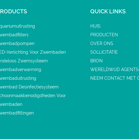
PRODUCTS
QUICK LINKS
quariumuitrusting
HUIS
wembadfilters
PRODUCTEN
wembadpompen
OVER ONS
ED-Verlichting Voor Zwembaden
SOLLICITATIE
indeloos Zwemsysteem
BRON
wembadverwarming
WERELDWIJD AGENT
wembaduitrusting
NEEM CONTACT MET 
wembad Desinfectiesysteem
choonmaakbenodigdheden Voor
wembaden
wembadfittingen