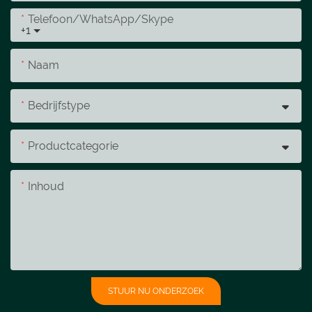
Telefoon/WhatsApp/Skype
+1
Naam
Bedrijfstype
Productcategorie
Inhoud
STUUR NU ONDERZOEK