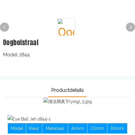
Oogbolstraal
Model: 2844
Productdetails
Model
Kleur
Materiaal
A(mm)
C(mm)
D(mm)