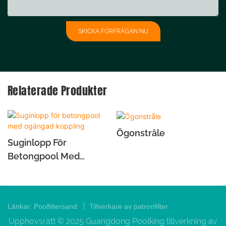
SKICKA FÖRFRÅGAN NU
Relaterade Produkter
Ögonstråle
Suginlopp För
Betongpool Med
Ogängad Koppling
|
Länkar:
Poolfiltersand
Tillverkare av patronfilter
Upphovsrätt © 2025 Guangdong Poolking tillverkning av