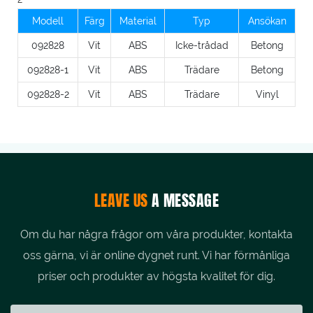
Modell
Färg
Material
Typ
Ansökan
092828
Vit
ABS
Icke-trådad
Betong
092828-1
Vit
ABS
Trädare
Betong
092828-2
Vit
ABS
Trädare
Vinyl
LEAVE US
A MESSAGE
Om du har några frågor om våra produkter, kontakta
oss gärna, vi är online dygnet runt. Vi har förmånliga
priser och produkter av högsta kvalitet för dig.