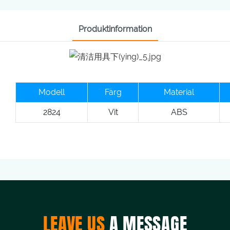
Produktinformation
Modell
Färg
Material
2824
Vit
ABS
LEAVE US
A MESSAGE