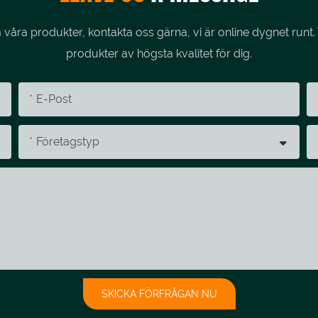
åra produkter, kontakta oss gärna, vi är online dygnet runt. 
produkter av högsta kvalitet för dig.
E-Post
Företagstyp
SKICKA FÖRFRÅGAN NU