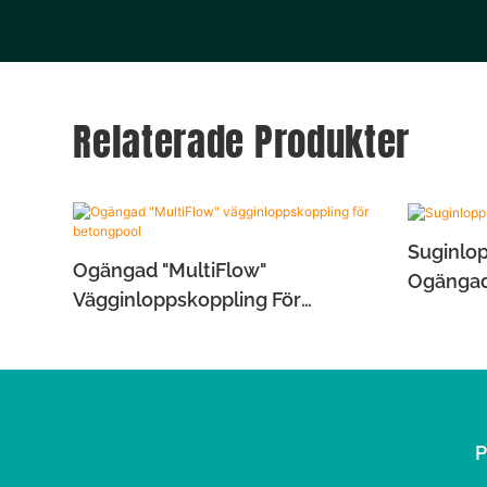
Relaterade Produkter
Suginlo
Ogängad "MultiFlow"
Ogängad
Vägginloppskoppling För
Betongpool