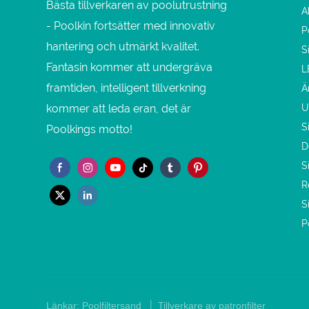
Bästa tillverkaren av poolutrustning
A
- Poolkin fortsätter med innovativ
P
hantering och utmärkt kvalitet.
S
Fantasin kommer att undergräva
L
framtiden, intelligent tillverkning
Ä
kommer att leda eran, det är
U
S
Poolkings motto!
D
S
R
S
P
|
Länkar:
Poolfiltersand
Tillverkare av patronfilter