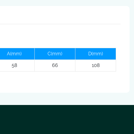
A(mm)
C(mm)
D(mm)
58
66
108