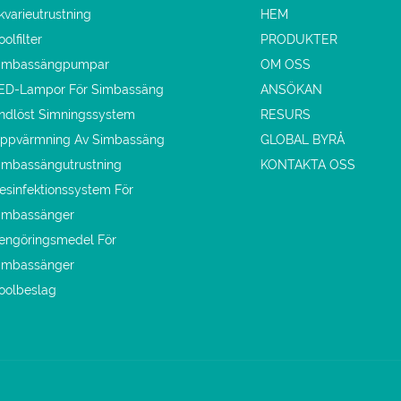
kvarieutrustning
HEM
oolfilter
PRODUKTER
imbassängpumpar
OM OSS
ED-Lampor För Simbassäng
ANSÖKAN
ndlöst Simningssystem
RESURS
ppvärmning Av Simbassäng
GLOBAL BYRÅ
imbassängutrustning
KONTAKTA OSS
esinfektionssystem För
imbassänger
engöringsmedel För
imbassänger
oolbeslag