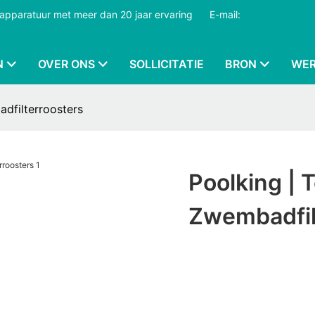
dapparatuur met meer dan 20 jaar ervaring
​​​​​​​
E-mail:
N
OVER ONS
SOLLICITATIE
BRON
WER
adfilterroosters
Poolking | 
Zwembadfil