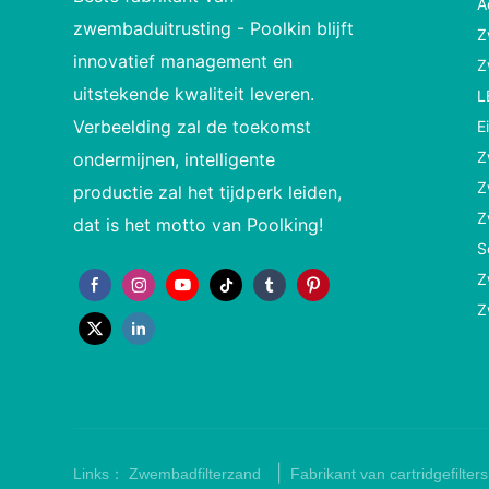
A
zwembaduitrusting - Poolkin blijft
Z
innovatief management en
Z
uitstekende kwaliteit leveren.
L
Verbeelding zal de toekomst
E
Z
ondermijnen, intelligente
Z
productie zal het tijdperk leiden,
Z
dat is het motto van Poolking!
S
Z
Z
|
Links：
Zwembadfilterzand
Fabrikant van cartridgefilters