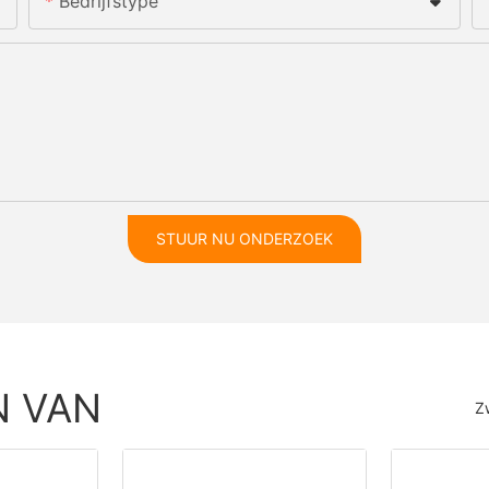
Bedrijfstype
STUUR NU ONDERZOEK
N VAN
Z