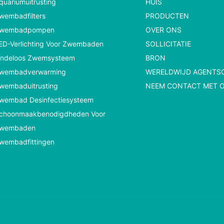
quariumuitrusting
HUIS
wembadfilters
PRODUCTEN
wembadpompen
OVER ONS
ED-Verlichting Voor Zwembaden
SOLLICITATIE
indeloos Zwemsysteem
BRON
wembadverwarming
WERELDWIJD AGENTS
wembaduitrusting
NEEM CONTACT MET 
wembad Desinfectiesysteem
choonmaakbenodigdheden Voor
wembaden
wembadfittingen