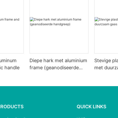
luminum
Diepe hark met aluminium
Stevige pl
ic handle
frame (geanodiseerde
met duurz
handgreep)
net.
PRODUCTS
QUICK LINKS