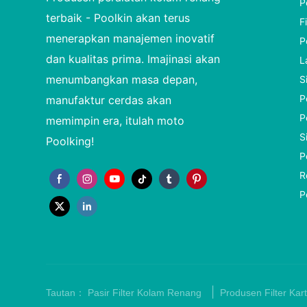
P
terbaik - Poolkin akan terus
F
menerapkan manajemen inovatif
P
dan kualitas prima. Imajinasi akan
L
menumbangkan masa depan,
S
P
manufaktur cerdas akan
P
memimpin era, itulah moto
S
Poolking!
P
R
P
|
Tautan：
Pasir Filter Kolam Renang
Produsen Filter Kart