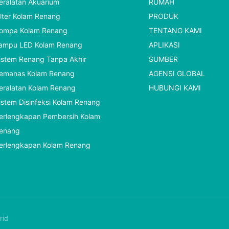
eralatan Akuarium
RUMAH
ilter Kolam Renang
PRODUK
ompa Kolam Renang
TENTANG KAMI
ampu LED Kolam Renang
APLIKASI
istem Renang Tanpa Akhir
SUMBER
emanas Kolam Renang
AGENSI GLOBAL
eralatan Kolam Renang
HUBUNGI KAMI
istem Disinfeksi Kolam Renang
erlengkapan Pembersih Kolam
enang
erlengkapan Kolam Renang
rid