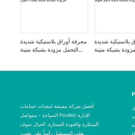
 بلاستيكية شديدة
مجرفة أوراق بلاستيكية شديدة
زودة بشبكة متينة
التحمل مزودة بشبكة متينة
تدوم طويلاً
بيضاء اللون.
أفضل شركة مصنعة لمعدات حمامات
ك
السباحة - ستواصل Poolkin الإدارة
ة
المبتكرة والجودة الممتازة. الخيال سوف
ة
يقلب المستقبل رأساً على عقب،