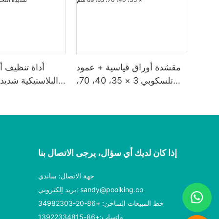
مقشدة أوراق قياسية + عمود
أداة تنظيف أ
تلسكوبي 3 × 35، 40، 70،
البلاستيكية شديد
85، 89 سم
إذا كان لديك أي سؤال، يرجى الاتصال بنا
جهة الاتصال: ساندي
sandy@poolking.co
بريد إلكتروني:
خط المبيعات الساخن: +86-20-34982303
واتساب:+86-13922334815