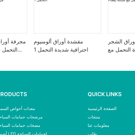
وراق الشجر
مقشدة أوراق ألومنيوم
مجرفة أوراق
ة التحمل مع
احترافية شديدة التحمل 1
التحمل م
شبكة بيضاء
PRODUCTS
QUICK LINKS
الصفحة الرئيسية
معدات أحواض السم
منتجات
مرشحات حمامات السباح
معلومات عنا
مضخات حمامات السباح
طلب
أضواء LED لحمامات السباحة