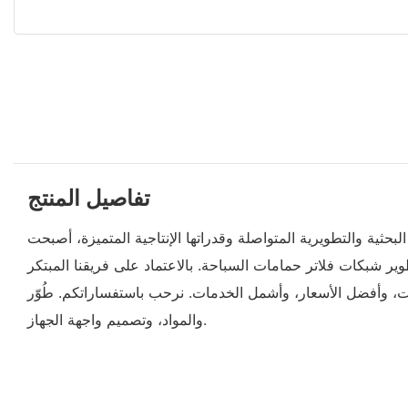
تفاصيل المنتج
متواصلة وقدراتها الإنتاجية المتميزة، أصبحت Poolking الآن شركة تصنيع محترفة وموردًا موثوقًا به في هذا المجال. جميع منتجاتنا، بما في ذلك شبكات فلاتر
وير شبكات فلاتر حمامات السباحة. بالاعتماد على فريقنا المبتكر
. نرحب باستفساراتكم. طُوّر Poolking بدراسة معمقة، حيث تولى فريق البحث والتطوير دراسة دقيقة لأجزاء دوران الهواء،
والمواد، وتصميم واجهة الجهاز.