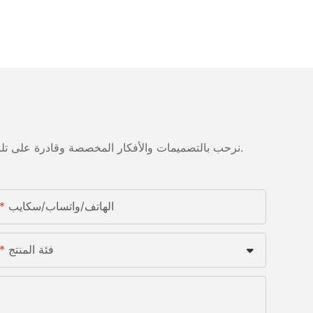
نرحب بالتصميمات والأفكار المخصصة وقادرة على تلبية المتطلبات المحددة. لمزيد من المعلومات، يرجى زيارة الموقع الإلكتروني أو الاتصال بنا مباشرة مع أسئلة أو استفسارات.
الهاتف/واتساب/سكايب
فئة المنتج