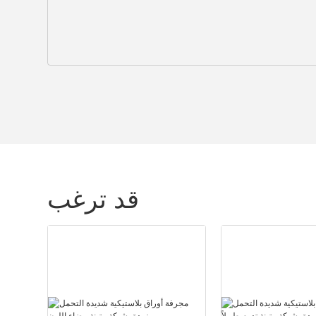
قد ترغب