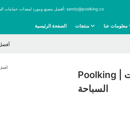
بريد إلكتروني: sandy@poolking.co
Poolking، أفضل مصنع ومورد لمعدات حمامات السباحة مع أك
معلومات عنا
منتجات
الصفحة الرئيسية
olking
Poolking | أفضل شبكات فلاتر حمامات
السباحة