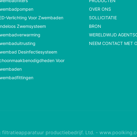
wembadfilters
PRODUCTEN
wembadpompen
OVER ONS
ED-Verlichting Voor Zwembaden
SOLLICITATIE
indeloos Zwemsysteem
BRON
wembadverwarming
WERELDWIJD AGENTS
wembaduitrusting
NEEM CONTACT MET 
wembad Desinfectiesysteem
choonmaakbenodigdheden Voor
wembaden
wembadfittingen
ltratieapparatuur productiebedrijf. Ltd. -
www.poolking.