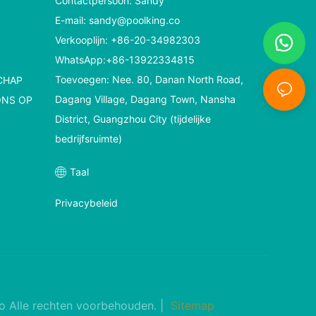
Contactpersoon: Sandy
E-mail:
sandy@poolking.co
Verkooplijn: +86-20-34982303
WhatsApp:+86-13922334815
Toevoegen: Nee. 80, Danan North Road,
CHAP
Dagang Village, Dagang Town, Nansha
ONS OP
District, Guangzhou City (tijdelijke
bedrijfsruimte)
Taal
Privacybeleid
co
Alle rechten voorbehouden. |
Sitemap