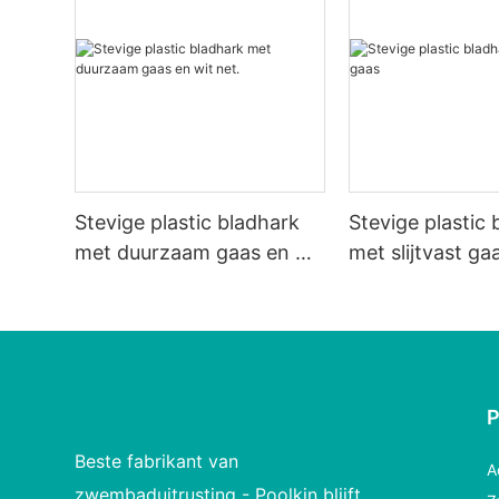
Stevige plastic bladhark
Stevige plastic
met duurzaam gaas en wit
met slijtvast ga
net.
Beste fabrikant van
A
zwembaduitrusting - Poolkin blijft