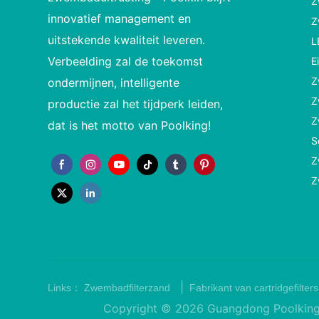
Z
innovatief management en
Z
uitstekende kwaliteit leveren.
L
Verbeelding zal de toekomst
E
Z
ondermijnen, intelligente
Z
productie zal het tijdperk leiden,
Z
dat is het motto van Poolking!
S
Z
Z
|
Links：
Zwembadfilterzand
Fabrikant van cartridgefilters
Copyright © 2026 Guangdong Poolking fi