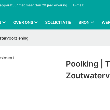
dapparatuur met meer dan 20 jaar ervaring
​​​​​​​
E-mail:
N
OVER ONS
SOLLICITATIE
BRON
WER
atervoorziening
Poolking | 
Zoutwaterv