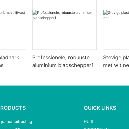
 bladhark
Professionele, robuuste
Stevige pl
as
aluminium bladschepper1
met wit ne
PRODUCTS
QUICK LINKS
quariumuitrusting
HUIS