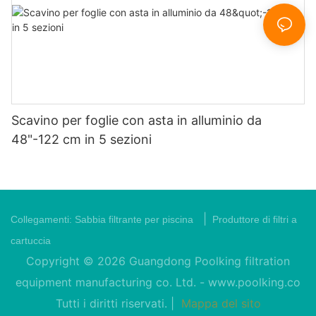
Scavino per foglie con asta in alluminio da
48"-122 cm in 5 sezioni
|
Collegamenti:
Sabbia filtrante per piscina
Produttore di filtri a
cartuccia
Copyright © 2026 Guangdong Poolking filtration
equipment manufacturing co. Ltd. -
www.poolking.co
Tutti i diritti riservati. |
Mappa del sito