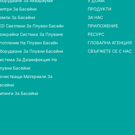
борудване За Аквариуми
У ДОМА
илтри За Басейни
ПРОДУКТИ
омпи За Басейни
ЗА НАС
ED Светлини За Плувен Басейн
ПРИЛОЖЕНИЕ
езкрайна Система За Плуване
РЕСУРС
топление На Плувен Басейн
ГЛОБАЛНА АГЕНЦИЯ
борудване За Плувни Басейни
СВЪРЖЕТЕ СЕ С НАС
истема За Дезинфекция На
лувни Басейни
очистващи Материали За
асейни
итинги За Басейни