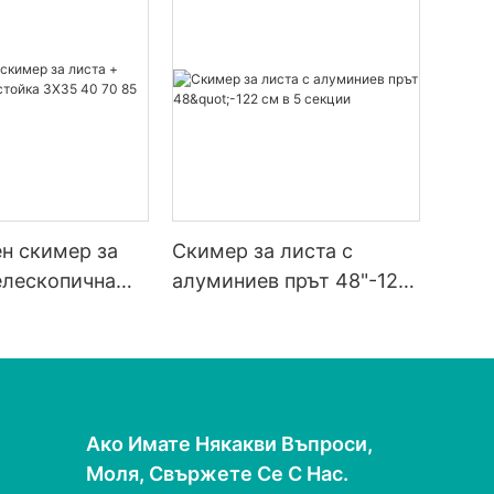
н скимер за
Скимер за листа с
елескопична
алуминиев прът 48"-122
35 40 70 85 89
см в 5 секции
Ако Имате Някакви Въпроси,
Моля, Свържете Се С Нас.