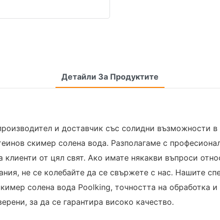
Детайли За Продуктите
 производител и доставчик със солидни възможности в
теинов скимер солена вода. Разполагаме с професиона
 клиенти от цял ​​свят. Ако имате някакви въпроси отн
ания, не се колебайте да се свържете с нас. Нашите с
кимер солена вода Poolking, точността на обработка и
ерени, за да се гарантира високо качество.