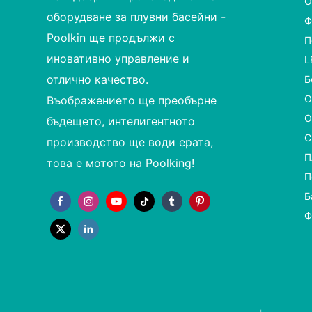
О
оборудване за плувни басейни -
Ф
Poolkin ще продължи с
П
иновативно управление и
L
отлично качество.
Б
О
Въображението ще преобърне
О
бъдещето, интелигентното
С
производство ще води ерата,
П
това е мотото на Poolking!
П
Б
Ф