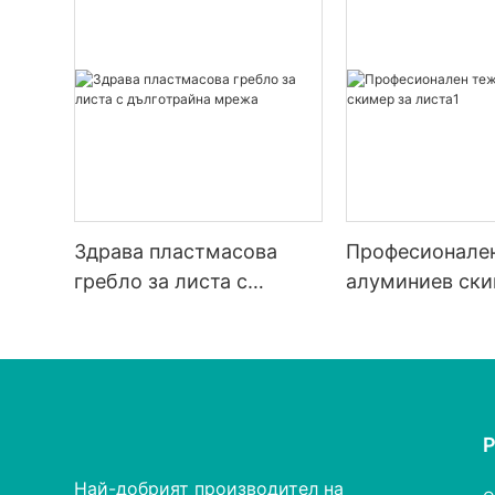
Здрава пластмасова
Професионале
гребло за листа с
алуминиев ски
дълготрайна мрежа
листа1
Най-добрият производител на