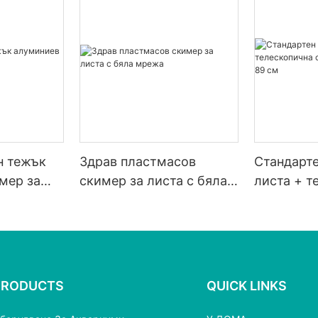
н тежък
Здрав пластмасов
Стандарте
мер за
скимер за листа с бяла
листа + т
мрежа
стойка 3X
см
PRODUCTS
QUICK LINKS