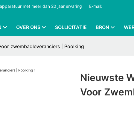
dapparatuur met meer dan 20 jaar ervaring
​​​​​​​
E-mail:
N
OVER ONS
SOLLICITATIE
BRON
WER
 voor zwembadleveranciers | Poolking
Nieuwste Wa
Voor Zwemb