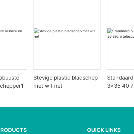
robuuste
Stevige plastic bladschep
Standaard
schepper1
met wit net
3x35 40 7
telescopis
PRODUCTS
QUICK LINKS