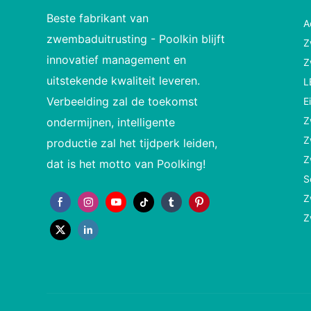
Beste fabrikant van
A
zwembaduitrusting - Poolkin blijft
Z
innovatief management en
Z
uitstekende kwaliteit leveren.
L
Verbeelding zal de toekomst
E
Z
ondermijnen, intelligente
Z
productie zal het tijdperk leiden,
Z
dat is het motto van Poolking!
S
Z
Z