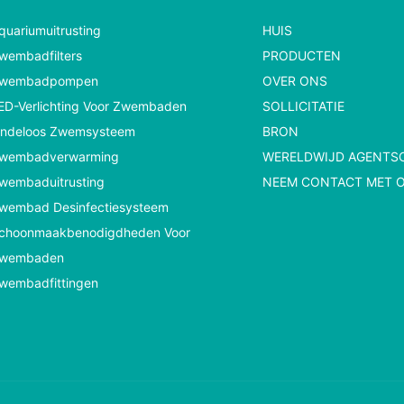
quariumuitrusting
HUIS
wembadfilters
PRODUCTEN
wembadpompen
OVER ONS
ED-Verlichting Voor Zwembaden
SOLLICITATIE
indeloos Zwemsysteem
BRON
wembadverwarming
WERELDWIJD AGENTS
wembaduitrusting
NEEM CONTACT MET 
wembad Desinfectiesysteem
choonmaakbenodigdheden Voor
wembaden
wembadfittingen