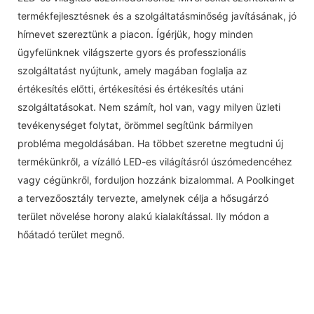
termékfejlesztésnek és a szolgáltatásminőség javításának, jó
hírnevet szereztünk a piacon. Ígérjük, hogy minden
ügyfelünknek világszerte gyors és professzionális
szolgáltatást nyújtunk, amely magában foglalja az
értékesítés előtti, értékesítési és értékesítés utáni
szolgáltatásokat. Nem számít, hol van, vagy milyen üzleti
tevékenységet folytat, örömmel segítünk bármilyen
probléma megoldásában. Ha többet szeretne megtudni új
termékünkről, a vízálló LED-es világításról úszómedencéhez
vagy cégünkről, forduljon hozzánk bizalommal. A Poolkinget
a tervezőosztály tervezte, amelynek célja a hősugárzó
terület növelése horony alakú kialakítással. Ily módon a
hőátadó terület megnő.