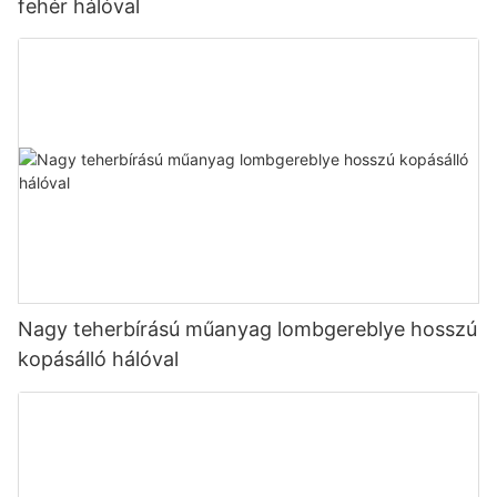
fehér hálóval
Nagy teherbírású műanyag lombgereblye hosszú
kopásálló hálóval