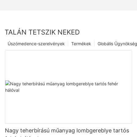
TALÁN TETSZIK NEKED
Úszómedence-szerelvények
Termékek
Globális Ügynöksé
Nagy teherbírású műanyag lombgereblye tartós