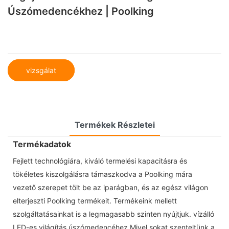
Úszómedencékhez | Poolking
vizsgálat
Termékek Részletei
Termékadatok
Fejlett technológiára, kiváló termelési kapacitásra és
tökéletes kiszolgálásra támaszkodva a Poolking mára
vezető szerepet tölt be az iparágban, és az egész világon
elterjeszti Poolking termékeit. Termékeink mellett
szolgáltatásainkat is a legmagasabb szinten nyújtjuk. vízálló
LED-es világítás úszómedencéhez Mivel sokat szenteltünk a