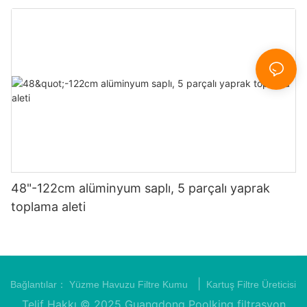
48"-122cm alüminyum saplı, 5 parçalı yaprak
toplama aleti
|
Bağlantılar：
Yüzme Havuzu Filtre Kumu
Kartuş Filtre Üreticisi
Telif Hakkı © 2025 Guangdong Poolking filtrasyon