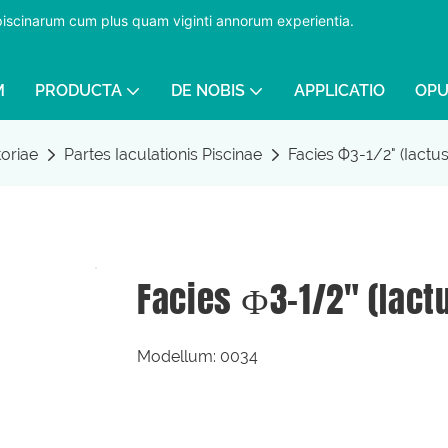
 piscinarum cum plus quam viginti annorum experientia.
​​​​​​​
M
PRODUCTA
DE NOBIS
APPLICATIO
OPU
toriae
Partes Iaculationis Piscinae
Facies Ф3-1/2" (Iactu
Facies Ф3-1/2" (Iact
Modellum: 0034