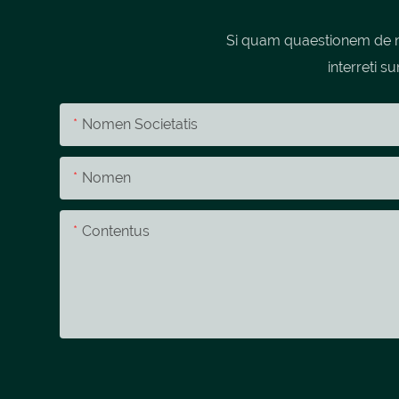
Si quam quaestionem de no
interreti s
Nomen Societatis
Nomen
Contentus