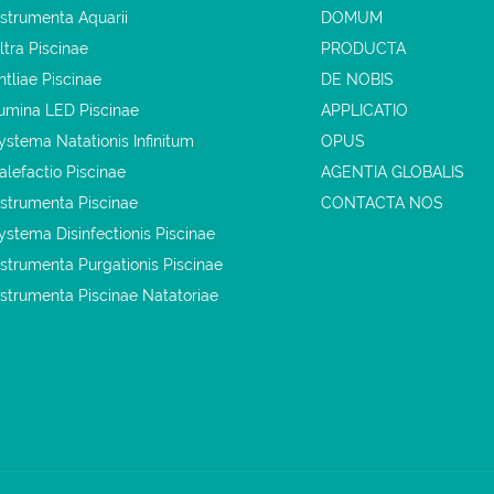
nstrumenta Aquarii
DOMUM
iltra Piscinae
PRODUCTA
ntliae Piscinae
DE NOBIS
umina LED Piscinae
APPLICATIO
ystema Natationis Infinitum
OPUS
alefactio Piscinae
AGENTIA GLOBALIS
nstrumenta Piscinae
CONTACTA NOS
ystema Disinfectionis Piscinae
nstrumenta Purgationis Piscinae
nstrumenta Piscinae Natatoriae