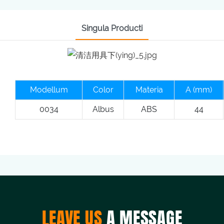
Singula Producti
Modellum
Color
Materia
A (mm)
0034
Albus
ABS
44
LEAVE US
A MESSAGE