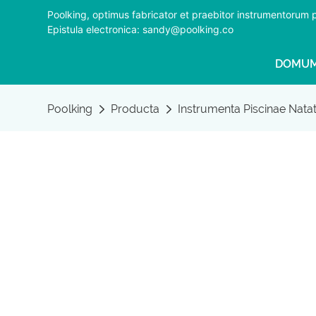
Poolking, optimus fabricator et praebitor instrumentorum
Epistula electronica: sandy@poolking.co
DOMU
Poolking
Producta
Instrumenta Piscinae Nata