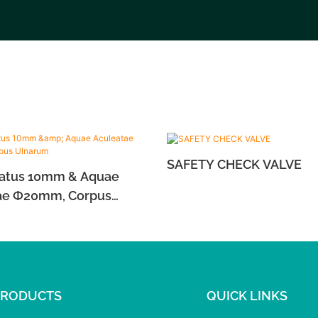
SAFETY CHECK VALVE
natus 10mm & Aquae
ae Ф20mm, Corpus
m
PRODUCTS
QUICK LINKS