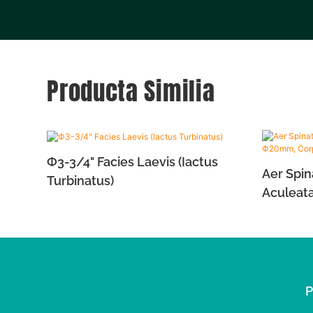
Producta Similia
Ф3-3/4" Facies Laevis (Iactus
Aer Spi
Turbinatus)
Aculeat
Ulnaru