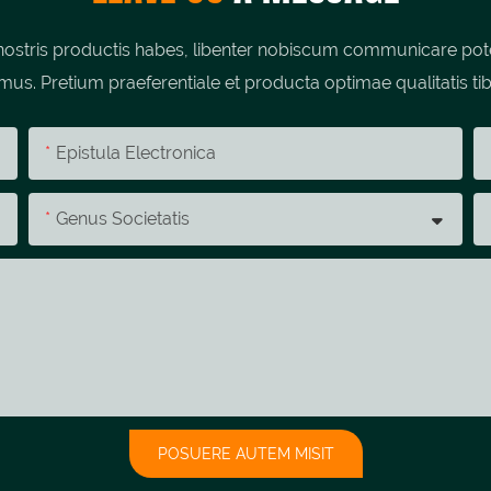
stris productis habes, libenter nobiscum communicare potes;
umus. Pretium praeferentiale et producta optimae qualitatis tib
Epistula Electronica
Genus Societatis
POSUERE AUTEM MISIT