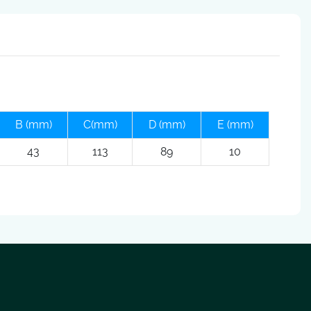
B (mm)
C(mm)
D (mm)
E (mm)
43
113
89
10