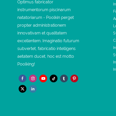
Optimus fabricator
I
instrumentorum piscinarum
F
natatoriarum - Poolkin perget
A
propter administrationem
L
innovativam et qualitatem
S
excellentem. Imaginatio futurum
C
I
subvertet, fabricatio intelligens
S
aetatem ducet, hoc est motto
I
Poolking!
I