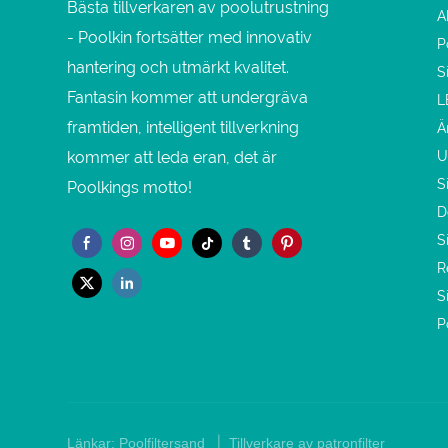
Bästa tillverkaren av poolutrustning
A
- Poolkin fortsätter med innovativ
P
hantering och utmärkt kvalitet.
S
Fantasin kommer att undergräva
L
framtiden, intelligent tillverkning
Ä
kommer att leda eran, det är
U
S
Poolkings motto!
D
S
R
S
P
|
Länkar:
Poolfiltersand
Tillverkare av patronfilter