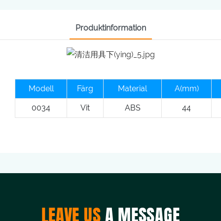
Produktinformation
Modell
Färg
Material
A(mm)
0034
Vit
ABS
44
LEAVE US
A MESSAGE