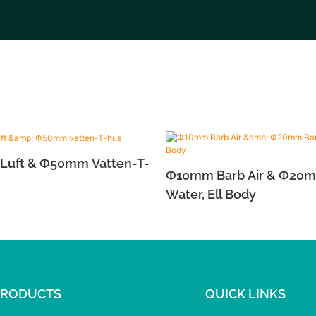
uft & Ф50mm Vatten-T-
Ф10mm Barb Air & Ф20
Water, Ell Body
PRODUCTS
QUICK LINKS