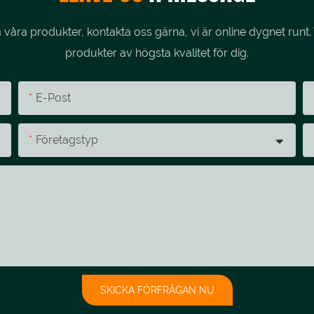
åra produkter, kontakta oss gärna, vi är online dygnet runt. 
produkter av högsta kvalitet för dig.
E-Post
Företagstyp
SKICKA FÖRFRÅGAN NU