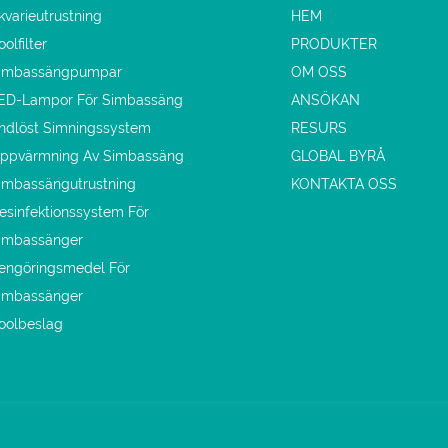
kvarieutrustning
HEM
oolfilter
PRODUKTER
imbassängpumpar
OM OSS
ED-Lampor För Simbassäng
ANSÖKAN
ndlöst Simningssystem
RESURS
ppvärmning Av Simbassäng
GLOBAL BYRÅ
imbassängutrustning
KONTAKTA OSS
esinfektionssystem För
imbassänger
engöringsmedel För
imbassänger
oolbeslag