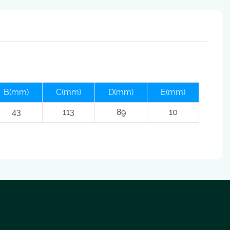
B(mm)
C(mm)
D(mm)
E(mm)
43
113
89
10