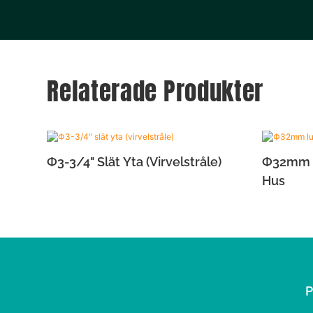
Relaterade Produkter
Ф3-3/4" Slät Yta (virvelstråle)
Ф32mm L
Hus